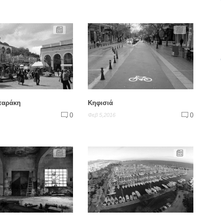
σταράκη
Κηφισιά
0
0
Φεβ 5,2016