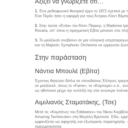
Αξίζει να γνωρίζετε ότι…
1.
Ένα ραδιοφωνικό θεατρικό έργο το 1972 σχετικά με 
Εύα Περόν ήταν η αφορμή για τους Άντριου Λόιντ Βέμπε
2.
Στην ταινία «Evita» του Άλαν Πάρκερ, η Madonna τραγ
Rosaria, απ’ όπου η πραγματική Εβίτα μιλούσε στα πλή
3.
Το μιούζικαλ ανεβαίνει σε μια ελληνική υπερπαραγ
και τη Majestic Symphonic Orchestra να ερμηνεύει ζων
Στην παράσταση
Νάντια Μπουλέ (Εβίτα)
Έχοντας θητεύσει δίπλα σε σπουδαίους Έλληνες τραγο
σε μιούζικαλ, όπως το «Fame», το «Καμπαρέ» κ.ά., αν
ως ηθοποιού μέχρι την ανέλιξή της στα ανώτερα πολιτι
Αιμιλιανός Σταματάκης, (Τσε)
Μετά τις «Καμπάνες του Edelweiss» του Νίκου Καρβέλα 
Amazing Technicolor» στη Μεγάλη Βρετανία. Εδώ, ερμη
εμφανίζεται ως αφηγητής και εξωτερικός παρατηρητής –
πραγματικότητα.