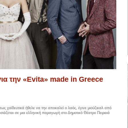
ια την «Evita» made in Greece
πως χαϊδευτικά ήθελε να την αποκαλεί ο λαός, έγινε μιούζικαλ από
υσιάζεται σε μια ελληνική παραγωγή στο Δημοτικό Θέατρο Πειραιά