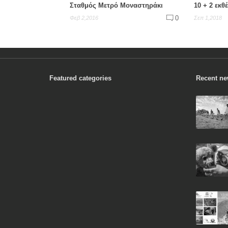
Σταθμός Μετρό Μοναστηράκι
10 + 2 εκθ
0
Φεβ 2,2016
Σεπ 1,2018
Featured categories
Recent n