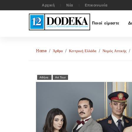
Αρχική
Νέα
Επικοινωνία
Ποιοί είμαστε
Δ
Home
Άρθρα
Κεντρική Ελλάδα
Νομός Αττικής
Αθήνα
Art Tour