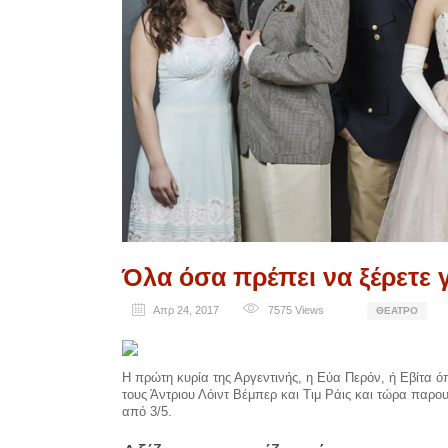
Όλα όσα πρέπει να ξέρετε γ
Απρ 24, 2017
7575
Views
ΘΈΑΤΡΟ
Η πρώτη κυρία της Αργεντινής, η Εύα Περόν, ή Εβίτα ό
τους Άντριου Λόιντ Βέμπερ και Τιμ Ράις και τώρα παρο
από 3/5.