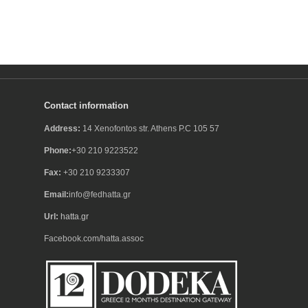
Contact information
Address:
14 Xenofontos str. Athens P.C 105 57
Phone:
+30 210 9223522
Fax:
+30 210 9233307
Email:
info@fedhatta.gr
Url:
hatta.gr
Facebook.com/hatta.assoc