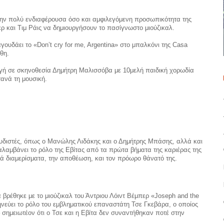
την πολύ ενδιαφέρουσα όσο και αμφιλεγόμενη προσωπικότητα της
ρ και Τιμ Ράις να δημιουργήσουν το πασίγνωστο μιούζικαλ.
ουδάει το «Don’t cry for me, Argentina» στο μπαλκόνι της Casa
θη.
ωγή σε σκηνοθεσία Δημήτρη Μαλισσόβα με 10μελή παιδική χορωδία
τανά τη μουσική.
υδιστές, όπως ο Μανώλης Λιδάκης και ο Δημήτρης Μπάσης, αλλά και
αλαμβάνει το ρόλο της Εβίτας από τα πρώτα βήματα της καριέρας της
κά διαμερίσματα, την αποθέωση, και τον πρόωρο θάνατό της.
βρέθηκε με το μιούζικαλ του Άντριου Λόιντ Βέμπερ «Joseph and the
νεύει το ρόλο του εμβληματικού επαναστάτη Τσε Γκεβάρα, ο οποίος
 σημειωτέον ότι ο Τσε και η Εβίτα δεν συναντήθηκαν ποτέ στην