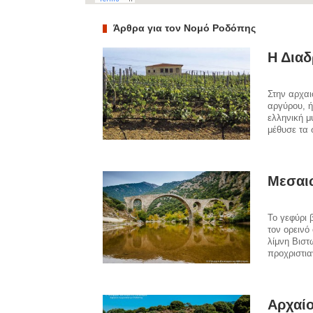
Άρθρα για τον Νομό Ροδόπης
Η Διαδ
Στην αρχαι
αργύρου, ή
ελληνική μ
μέθυσε τα
Μεσαιω
Το γεφύρι 
τον ορεινό
λίμνη Βιστ
προχριστια
Αρχαί