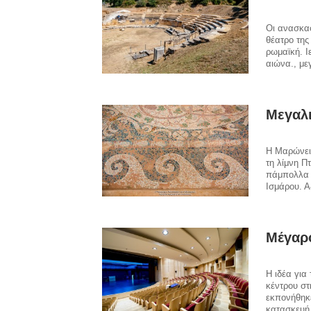
Οι ανασκαφ
θέατρο της
ρωμαϊκή. Ι
αιώνα., με
Μεγαλι
Η Μαρώνεια
τη λίμνη Π
πάμπολλα ά
Ισμάρου. Αξ
Μέγαρ
Η ιδέα για
κέντρου στ
εκπονήθηκ
κατασκευή