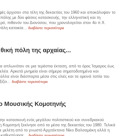
ές άρχισαν στα τέλη της δεκαετίας του 1960 και αποκάλυψαν το
 πόλης με δύο φάσεις κατασκευής, την ελληνιστική και τη
ερό, πιθανόν του Διονύσου, που χρονολογείται στον 4ο π.Χ.
διαβάστε περισσότερα
γάλη κατοικία...
θική πόλη της αρχαίας...
 απλωνόταν σε μια τεράστια έκταση, από το όρος Ίσμαρος έως
τελέα. Αρκετά μνημεία είναι σήμερα σηματοδοτημένα και
λλα είναι διάσπαρτα μέσα στις ελιές και τα ορεινά τοπία του
διαβάστε περισσότερα
ίζει...
ο Μουσικής Κομοτηνής
 την κατασκευή ενός μεγάλου πολιτιστικού και συνεδριακού
η Κομοτηνή ξεκίνησε από τα μέσα της δεκαετίας του 1980. Τελικά
ε μελέτη από το γνωστό Αρχιτέκτονα Νίκο Βαλσαμάκη αλλά η
διαβάστε περισσότερα
 καθυστέρησε...