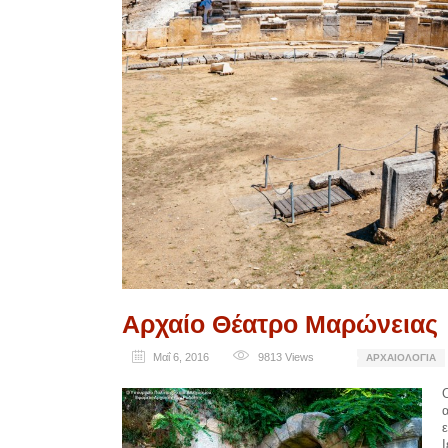
Αρχαίο Θέατρο Μαρώνειας
Μαΐ 6, 2016
9813
Views
ΑΡΧΑΙΟΛΟΓΊΑ
ε