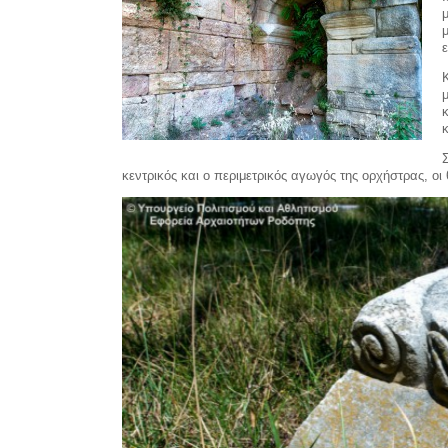
κεντρικός και ο περιμετρικός αγωγός της ορχήστρας, οι 