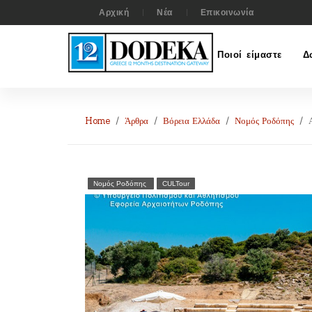
Αρχική
Νέα
Επικοινωνία
Ποιοί είμαστε
Δ
Home
Άρθρα
Βόρεια Ελλάδα
Νομός Ροδόπης
Νομός Ροδόπης
CULTour