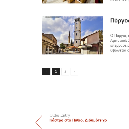
Πύργος
Ο Πύργος τ
Αμπντούλ Χ
επεμβάσεις
υψώνεται ο
1
2
Older Entry
Κάστρο στο Πύθιο, Διδυμότειχο