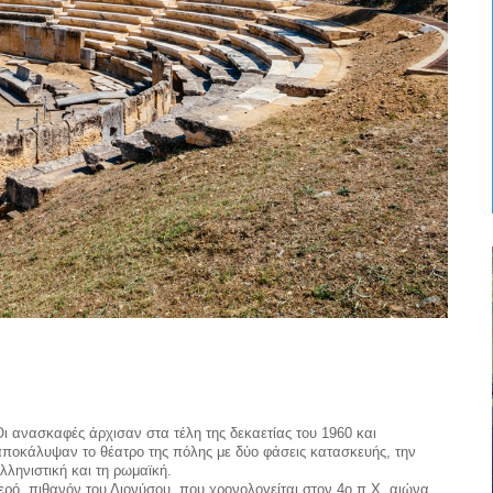
Οι ανασκαφές άρχισαν στα τέλη της δεκαετίας του 1960 και
αποκάλυψαν το θέατρο της πόλης με δύο φάσεις κατασκευής, την
λληνιστική και τη ρωμαϊκή.
Ιερό, πιθανόν του Διονύσου, που χρονολογείται στον 4ο π.Χ. αιώνα.,