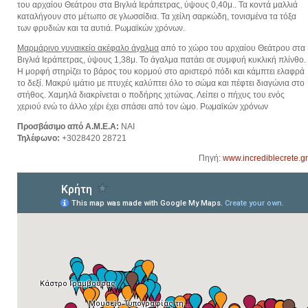
του αρχαίου Θεάτρου στα Βιγλιά Ιεράπετρας, ύψους 0,40μ.. Τα κοντά μαλλιά
καταλήγουν στο μέτωπο σε γλωσσίδια. Τα χείλη σαρκώδη, τονισμένα τα τόξα
των φρυδιών και τα αυτιά. Ρωμαϊκών χρόνων.
Μαρμάρινο γυναικείο ακέφαλο άγαλμα
από το χώρο του αρχαίου Θεάτρου στα
Βιγλιά Ιεράπετρας, ύψους 1,38μ. Το άγαλμα πατάει σε συμφυή κυκλική πλίνθο.
Η μορφή στηρίζει το βάρος του κορμού στο αριστερό πόδι και κάμπτει ελαφρά
το δεξί. Μακρύ ιμάτιο με πτυχές καλύπτει όλο το σώμα και πέφτει διαγώνια στο
στήθος. Χαμηλά διακρίνεται ο ποδήρης χιτώνας. Λείπει ο πήχυς του ενός
χεριού ενώ το άλλο χέρι έχει σπάσει από τον ώμο. Ρωμαϊκών χρόνων
Προσβάσιμο από Α.Μ.Ε.Α:
ΝΑΙ
Τηλέφωνο:
+3028420 28721
Πηγή:
www.incrediblecrete.gr