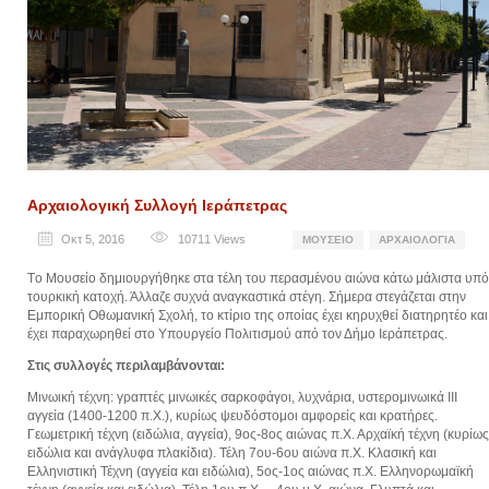
Αρχαιολογική Συλλογή Ιεράπετρας
Οκτ 5, 2016
10711
Views
ΜΟΥΣΕΊΟ
ΑΡΧΑΙΟΛΟΓΊΑ
Tο Μουσείο δημιουργήθηκε στα τέλη του περασμένου αιώνα κάτω μάλιστα υπό
τουρκική κατοχή. Άλλαζε συχνά αναγκαστικά στέγη. Σήμερα στεγάζεται στην
Εμπορική Οθωμανική Σχολή, το κτίριο της οποίας έχει κηρυχθεί διατηρητέο και
έχει παραχωρηθεί στο Υπουργείο Πολιτισμού από τον Δήμο Ιεράπετρας.
Στις συλλογές περιλαμβάνονται:
Μινωική τέχνη: γραπτές μινωικές σαρκοφάγοι, λυχνάρια, υστερομινωικά ΙΙΙ
αγγεία (1400-1200 π.Χ.), κυρίως ψευδόστομοι αμφορείς και κρατήρες.
Γεωμετρική τέχνη (ειδώλια, αγγεία), 9ος-8ος αιώνας π.Χ. Αρχαϊκή τέχνη (κυρίως
ειδώλια και ανάγλυφα πλακίδια). Τέλη 7ου-6ου αιώνα π.Χ. Κλασική και
Ελληνιστική Τέχνη (αγγεία και ειδώλια), 5ος-1ος αιώνας π.Χ. Ελληνορωμαϊκή