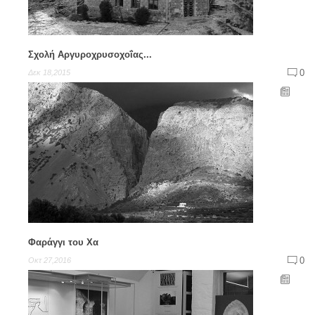
Σχολή Αργυροχρυσοχοΐας...
0
Δεκ 18,2015
Φαράγγι του Χα
0
Οκτ 27,2016