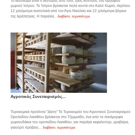
Το Βούλισμα είναι ο δεύτερος από τους τρεις κόλπους του όμορφου
χωριού Ίστρον. Το Ίστρον βρίσκεται πολύ κοντά στο Καλό Χωριό, περίπου
12 χιλιόμετρα ανατολικά από τον Άγιο Νικόλαο και 22 χιλιόμετρα βόρεια
διαβάστε περισσότερα
της Ιεράπετρας. Η παραλία...
Αγροτικός Συνεταιρισμός...
Τυροκομικά προϊόντα "Δίκτη" Το Τυροκομείο του Αγροτικού Συνεταιρισμού
Οροπεδίου Λασιθίου βρίσκεται στο Τζερμιάδο, ένα από τα πανέμορφα
χωριουδάκια του οροπεδίου Λασιθίου, και παράγει κεφαλοτύρι, γραβιέρα,
διαβάστε περισσότερα
γιαούρτι πρόβειο,...