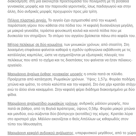
διακόσμηση: στη μία εικονίζεται προετοιμασία του πολεμιστή με τη βοήθεια
γυναικείας μορφής και την παρουσία γεροντικής, ίσως παιδαγωγού και στην
άλλη, δύο ανδρικές μορφές προχωρούν προς μία τρίτη.
Πήλινο πλαστικό αγγείο.
Το αγγείο έχει σχηματισθεί από την κωμική
παράσταση γέρου που κάθεται στα πόδια του. Η κεφαλή δυσανάλογα μεγάλη,
με μακριά γενειάδα, τεράστια φουσκωτή κοιλιά και κοντά πόδια που με
δυσκολία τον στηρίζουν. Το στόμιο του αγγείου βρίσκεται πάνω στο κεφάλι του.
Μήτρα πελέκεως σε δύο κομμάτια,
των μινωικών χρόνων, από στεατίτη. Στη
λειασμένη επιφάνεια φαίνεται καθαρά η σχεδόν ορθογώνια εκβάθυνση με τις
κατάλληλες καμπύλες, ώστε να σχηματίζονται με εξωτερικές πλευρές του
πελέκεως που από το σχήμα και τις διαστάσεις του φαίνεται να ήταν πέλεκυς-
εργαλείο.
Μαρμάρινο άγαλμα όρθιας γυναικείας μορφής
η οποία πατά σε πλίνθο.
Προέρχεται από κατάσχεση. Ρωμαϊκών χρόνων. ΄Υψος: 1,57μ. Φοράει ποδήρη
χιτώνα και ιμάτιο, το οποίο καλύπτει και την κεφαλή. Στο ένα χέρι κρατάει στάχυ
ενώ το άλλο είναι κεκαμμένο. Στην κεφαλή φέρει διάδημα διακοσμημένο με δύο
φίδια.
Μαρμάρινο αγαλματίδιο ρωμαϊκών χρόνων,
ανδρικής μάλλον μορφής, που
πατά σε βάθρο, από τη Βιγλιά Ιεράπετρας, ύψους 0,58μ. Φοράει μακρύ χιτώνα
και μανδύα, ενώ σώζονται δύο βόστρυχοι (κοτσίδες) της κόμης. Κρατάει λύρα
στο αριστερό χέρι. Μάλλον εικονίζεται ο θεός Απόλλων ως κιθαρωδός στον
τύπο του Μουσαγέτη.
Μαρμάρινη κεφαλή ανδρικού αγάλματος,
υπερφυσικού μεγέθους, από το χώρο