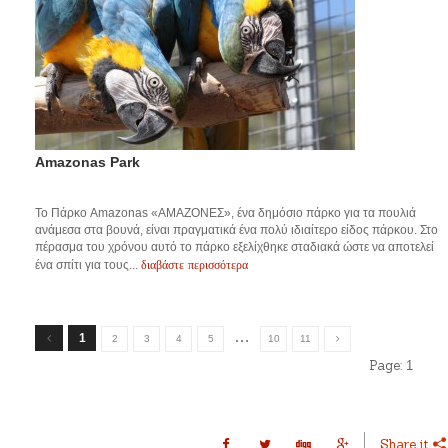
Amazonas Park
Το Πάρκο Amazonas «ΑΜΑΖΟΝΕΣ», ένα δημόσιο πάρκο για τα πουλιά
ανάμεσα στα βουνά, είναι πραγματικά ένα πολύ ιδιαίτερο είδος πάρκου. Στο
πέρασμα του χρόνου αυτό το πάρκο εξελίχθηκε σταδιακά ώστε να αποτελεί
διαβάστε περισσότερα
ένα σπίτι για τους...
…
1
2
3
4
5
10
11
Page:
1
Share it