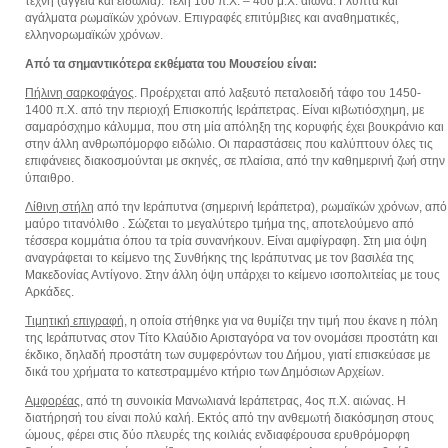
τέχνη (αγγεία και ειδώλια). Τέλη 1ου π.Χ. – 4ου μ.Χ. αιώνα. Γλυπτά και
αγάλματα ρωμαϊκών χρόνων. Επιγραφές επιτύμβιες και αναθηματικές,
ελληνορωμαϊκών χρόνων.
Aπό τα σημαντικότερα εκθέματα του Μουσείου είναι:
Πήλινη σαρκοφάγος
. Προέρχεται από λαξευτό πεταλοειδή τάφο του 1450-
1400 π.Χ. από την περιοχή Επισκοπής Ιεράπετρας. Είναι κιβωτιόσχημη, με
σαμαρόσχημο κάλυμμα, που στη μία απόληξη της κορυφής έχει βουκράνιο και
στην άλλη ανθρωπόμορφο ειδώλιο. Οι παραστάσεις που καλύπτουν όλες τις
επιφάνειες διακοσμούνται με σκηνές, σε πλαίσια, από την καθημερινή ζωή στην
ύπαιθρο.
Λίθινη στήλη
από την Ιεράπυτνα (σημερινή Ιεράπετρα), ρωμαϊκών χρόνων, από
μαύρο τιτανόλιθο . Σώζεται το μεγαλύτερο τμήμα της, αποτελούμενο από
τέσσερα κομμάτια όπου τα τρία συνανήκουν. Είναι αμφίγραφη. Στη μια όψη
αναγράφεται το κείμενο της Συνθήκης της Ιεράπυτνας με τον βασιλέα της
Μακεδονίας Αντίγονο. Στην άλλη όψη υπάρχει το κείμενο ισοπολιτείας με τους
Αρκάδες.
Τιμητική επιγραφή,
η οποία στήθηκε για να θυμίζει την τιμή που έκανε η πόλη
της Ιεράπυτνας στον Τίτο Κλαύδιο Αρισταγόρα να τον ονομάσει προστάτη και
έκδικο, δηλαδή προστάτη των συμφερόντων του Δήμου, γιατί επισκεύασε με
δικά του χρήματα το κατεστραμμένο κτήριο των Δημόσιων Αρχείων.
Αμφορέας,
από τη συνοικία Μανωλιανά Ιεράπετρας, 4ος π.Χ. αιώνας. Η
διατήρησή του είναι πολύ καλή. Εκτός από την ανθεμωτή διακόσμηση στους
ώμους, φέρει στις δύο πλευρές της κοιλιάς ενδιαφέρουσα ερυθρόμορφη