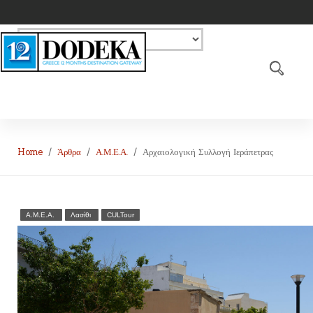
Home
Άρθρα
Α.Μ.Ε.Α.
Αρχαιολογική Συλλογή Ιεράπετρας
Α.Μ.Ε.Α.
Λασίθι
CULTour