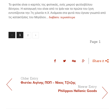
Το φιστίκι είναι ο καρπός της φιστικιάς, ενός μικρού φυλλοβόλου
δέντρου. Η καταγωγή του είναι από το Ιράν και τα πρώτα του ίχνη
εντοπίζονται την 7η χιλιετία π.Χ. Ανάμεσα στα φυτά που έγιναν γνωστά από
διαβάστε περισσότερα
τις κατακτήσεις του Μεγάλου...
1
2
Page:
1
Share it
Older Entry
Φιστίκι Αιγίνης ΠΟΠ – Νίκος Τζίτζης
Newer Entry
Philippos Hellenic Goods