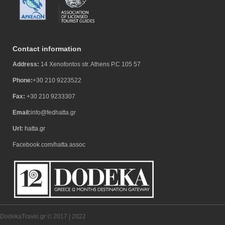
Contact information
Address:
14 Xenofontos str. Athens P.C 105 57
Phone:
+30 210 9223522
Fax:
+30 210 9233307
Email:
info@fedhatta.gr
Url:
hatta.gr
Facebook.com/hatta.assoc
DodekaTravel.gr © 2017 | 2022