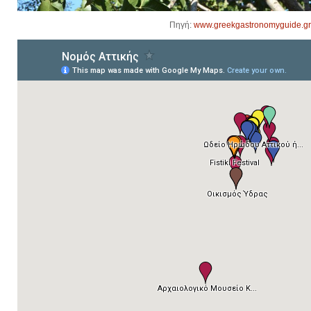
Πηγή:
www.greekgastronomyguide.gr