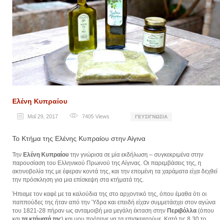
Ελένη Κυπραίου
Μαΐ 29, 2017
7405
Views
ΓΕΥΣΙΓΝΩΣΊΑ
Το Κτήμα της Ελένης Κυπραίου στην Αίγινα
Την
Ελένη Κυπραίου
την γνώρισα σε μία εκδήλωση – συγκεκριμένα στην
παρουσίαση του Ελληνικού Πρωινού της Αίγινας. Οι παρεμβάσεις της, η
ακτινοβολία της με έφεραν κοντά της, και την επομένη τα χαράματα είχα δεχθεί
την πρόσκληση για μια επίσκεψη στα κτήματά της.
Ήπιαμε τον καφέ με τα καλούδια της στο αρχοντικό της, όπου έμαθα ότι οι
παππούδες της ήταν από την Ύδρα και επειδή είχαν συμμετάσχει στον αγώνα
του 1821-28 πήραν ως ανταμοιβή μια μεγάλη έκταση στην
Περιβόλλα
(όπου
και
τα κτήματά της
) και μου πρότεινε να τα επισκεφτούμε. Κατά τις 8.30 το