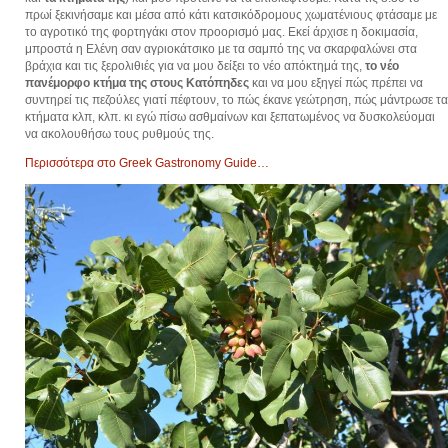
πρωί ξεκινήσαμε και μέσα από κάτι κατσικόδρομους χωματένιους φτάσαμε με
το αγροτικό της φορτηγάκι στον προορισμό μας. Εκεί άρχισε η δοκιμασία,
μπροστά η Ελένη σαν αγριοκάτσικο με τα σαμπό της να σκαρφαλώνει στα
βράχια και τις ξερολιθιές για να μου δείξει το νέο απόκτημά της,
το νέο
πανέμορφο κτήμα της στους Κατόπηδες
και να μου εξηγεί πώς πρέπει να
συντηρεί τις πεζούλες γιατί πέφτουν, το πώς έκανε γεώτρηση, πώς μάντρωσε τα
κτήματα κλπ, κλπ. κι εγώ πίσω ασθμαίνων και ξεπατωμένος να δυσκολεύομαι
να ακολουθήσω τους ρυθμούς της.
Περισσότερα στο Greek Gastronomy Guide…