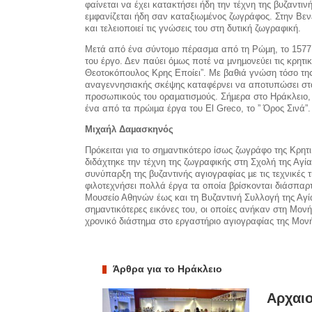
φαίνεται να έχει κατακτήσει ήδη την τέχνη της βυζαντι
εµφανίζεται ήδη σαν καταξιωµένος ζωγράφος. Στην Βενε
και τελειοποιεί τις γνώσεις του στη δυτική ζωγραφική.
Μετά από ένα σύντοµο πέρασµα από τη Ρώµη, το 1577 ε
του έργο. Δεν παύει όµως ποτέ να µνηµονεύει τις κρητι
Θεοτοκόπουλος Κρης Εποίει”. Με βαθιά γνώση τόσο της
αναγεννησιακής σκέψης καταφέρνει να αποτυπώσει στα 
προσωπικούς του οραµατισµούς. Σήµερα στο Ηράκλειο, σ
ένα από τα πρώιµα έργα του El Greco, το ” Όρος Σινά”.
Μιχαήλ Δαµασκηνός
Πρόκειται για το σημαντικότερο ίσως ζωγράφο της Κρητ
διδάχτηκε την τέχνη της ζωγραφικής στη Σχολή της Αγία
συνύπαρξη της βυζαντινής αγιογραφίας µε τις τεχνικές 
φιλοτεχνήσει πολλά έργα τα οποία βρίσκονται διάσπαρτ
Μουσείο Αθηνών έως και τη Βυζαντινή Συλλογή της Αγίας
σημαντικότερες εικόνες του, οι οποίες ανήκαν στη Μον
χρονικό διάστηµα στο εργαστήριο αγιογραφίας της Μον
Άρθρα για το Ηράκλειο
Αρχαιο