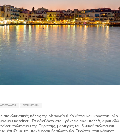
ΙΑΣΚΈΔΑΣΗ
ΠΕΡΙΉΓΗΣΗ
 πιο ελκυστικές πόλεις της Μεσογείου! Καλύπτει και ικανοποιεί όλα
υ μόνιμου κατοίκου. Τα αξιοθέατα στο Ηράκλειο είναι πολλά, αφού εδώ
πρώτου πολιτισμού της Ευρώπης, μαρτυρίες του δυτικού πολιτισμού.
 Ζευς, έσμιξε με την πανέμορφη βασιλοπούλα Ευρώπη, που γέννησε