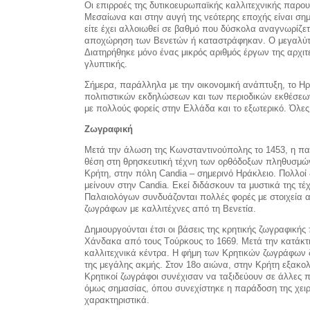
Οι επιρροές της δυτικοευρωπαϊκής καλλιτεχνικής παρου
Μεσαίωνα και στην αυγή της νεότερης εποχής είναι σημ
είτε έχει αλλοιωθεί σε βαθμό που δύσκολα αναγνωρίζ
αποχώρηση των Βενετών ή καταστράφηκαν. Ο μεγαλύτερ
Διατηρήθηκε μόνο ένας μικρός αριθμός έργων της αρχιτ
γλυπτικής.
Σήμερα, παράλληλα με την οικονομική ανάπτυξη, το Ηρ
πολιτιστικών εκδηλώσεων και των περιοδικών εκθέσεων
με πολλούς φορείς στην Ελλάδα και το εξωτερικό. Όλε
Ζωγραφική
Mετά την άλωση της Kωνσταντινούπολης το 1453, η πα
θέση στη θρησκευτική τέχνη των ορθόδοξων πληθυσμών,
Kρήτη, στην πόλη Candia – σημερινό Hράκλειο. Πολλοί
μείνουν στην Candia. Eκεί διδάσκουν τα μυστικά της τ
Παλαιολόγων συνδυάζονται πολλές φορές με στοιχεία α
ζωγράφων με καλλιτέχνες από τη Bενετία.
Δημιουργούνται έτσι οι βάσεις της κρητικής ζωγραφική
Xάνδακα από τους Tούρκους το 1669. Μετά την κατάκτη
καλλιτεχνικά κέντρα. Η φήμη των Κρητικών ζωγράφων δ
της μεγάλης ακμής. Στον 18ο αιώνα, στην Κρήτη εξακολ
Κρητικοί ζωγράφοι συνέχισαν να ταξιδεύουν σε άλλες περ
όμως σημασίας, όπου συνεχίστηκε η παράδοση της χειρο
χαρακτηριστικά.