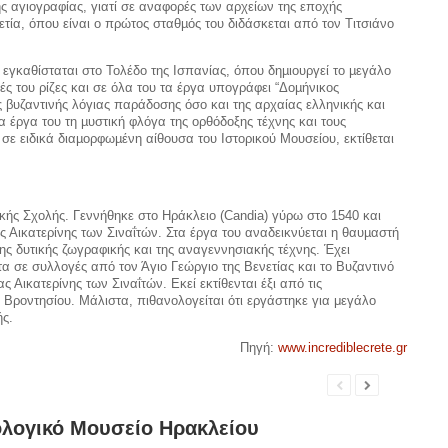
νής αγιογραφίας, γιατί σε αναφορές των αρχείων της εποχής
τία, όπου είναι ο πρώτος σταθµός του διδάσκεται από τον Τιτσιάνο
γκαθίσταται στο Τολέδο της Ισπανίας, όπου δηµιουργεί το µεγάλο
κές του ρίζες και σε όλα του τα έργα υπογράφει “Δοµήνικος
 βυζαντινής λόγιας παράδοσης όσο και της αρχαίας ελληνικής και
έργα του τη µυστική φλόγα της ορθόδοξης τέχνης και τους
ε ειδικά διαµορφωµένη αίθουσα του Ιστορικού Μουσείου, εκτίθεται
ικής Σχολής. Γεννήθηκε στο Ηράκλειο (Candia) γύρω στο 1540 και
ς Αικατερίνης των Σιναΐτών. Στα έργα του αναδεικνύεται η θαυµαστή
της δυτικής ζωγραφικής και της αναγεννησιακής τέχνης. Έχει
α σε συλλογές από τον Άγιο Γεώργιο της Βενετίας και το Βυζαντινό
 Αικατερίνης των Σιναΐτών. Εκεί εκτίθενται έξι από τις
ή Βροντησίου. Μάλιστα, πιθανολογείται ότι εργάστηκε για μεγάλο
ής.
Πηγή:
www.incrediblecrete.gr
λογικό Μουσείο Ηρακλείου