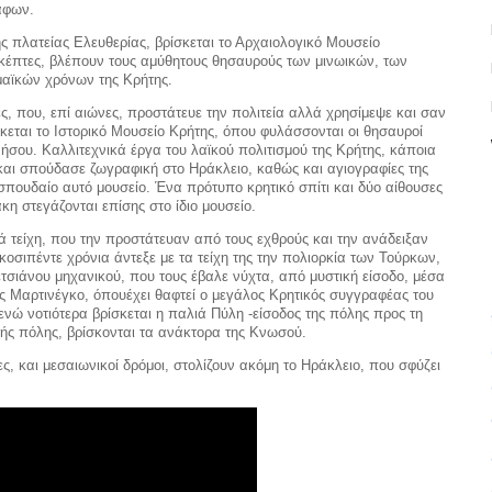
άφων.
ης πλατείας Ελευθερίας, βρίσκεται το Αρχαιολογικό Μουσείο
σκέπτες, βλέπουν τους αμύθητους θησαυρούς των μινωικών, των
μαϊκών χρόνων της Κρήτης.
ς, που, επί αιώνες, προστάτευε την πολιτεία αλλά χρησίμεψε και σαν
σκεται το Ιστορικό Μουσείο Κρήτης, όπου φυλάσσονται οι θησαυροί
σου. Καλλιτεχνικά έργα του λαϊκού πολιτισμού της Κρήτης, κάποια
και σπούδασε ζωγραφική στο Ηράκλειο, καθώς και αγιογραφίες της
σπουδαίο αυτό μουσείο. Ένα πρότυπο κρητικό σπίτι και δύο αίθουσες
η στεγάζονται επίσης στο ίδιο μουσείο.
ά τείχη, που την προστάτευαν από τους εχθρούς και την ανάδειξαν
κοσιπέντε χρόνια άντεξε με τα τείχη της την πολιορκία των Τούρκων,
σιάνου μηχανικού, που τους έβαλε νύχτα, από μυστική είσοδο, μέσα
ας Μαρτινέγκο, όπουέχει θαφτεί ο μεγάλος Κρητικός συγγραφέας του
νώ νοτιότερα βρίσκεται η παλιά Πύλη -είσοδος της πόλης προς τη
νής πόλης, βρίσκονται τα ανάκτορα της Κνωσού.
ς, και μεσαιωνικοί δρόμοι, στολίζουν ακόμη το Ηράκλειο, που σφύζει