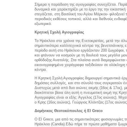
Σήμερα η παράδοση της αγιογραφίας συνεχίζεται. Παρ
δυναμικά και χαρακτηρίζει με το έργο της την εικαστι
στεγάζεται, στη Βασιλική του Αγίου Μάρκου- φιλοξενεί
περιοδικές εκθέσεις τοπικού, αλλά και διεθνούς ενδια
εξωτερικό.
Κρητική Σχολή Αγιογραφίας
Το Ηράκλειο στα χρόνια της Ενετοκρατίας, µετά την άλ
σηµαντικότερα καλλιτεχνικά κέντρα της βενετσιάνικης ε
περίοδο αυτή στο Ηράκλειο εργάζονταν 200 ζωγράφοι, 
και φτάνουν να κοσµούν µε τη δουλειά τους µεγάλα µο
ορθόδοξης Ανατολής. Στα πλαίσια αυτά διαµορφώνεται σ
εικονογραφηµένα χειρόγραφα ταξιδεύουν σε ολόκληρη 
κέντρα.
Η Κρητική Σχολή Αγιογραφίας δηµιουργεί σηµαντικά έργα
δηµόσιες συλλογές, και στο σύνολό τους συγκροτούν ένα
Δυστυχώς µετά από δυο αιώνες ακµής (16ος & 17ος), µ
διακόπτεται βίαια όλη αυτή η πνευµατική ακµή της Κρη
Αγιογραφίας είναι οι εξής: Άγγελος (17ος αιώνας), Μι
ο Κρης (16ος αιώνας), Γεώργιος Κλόντζας (17ος αιώνας
Δοµήνικος Θεοτοκόπουλος ή El Greco
Ο El Greco, µια από τις σημαντικότερες φυσιογνωμίες
Ηράκλειο (Candia).Εδώ πήρε τα πρώτα µαθήµατα ζωγραφι