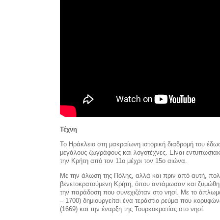
Τέχνη
Το Ηράκλειο στη μακραίωνη ιστορική διαδρομή του έδωσ
μεγάλους ζωγράφους και λογοτέχνες. Είναι εντυπωσια
την Κρήτη από τον 11ο μέχρι τον 15ο αιώνα.
Με την άλωση της Πόλης, αλλά και πριν από αυτή, πολ
βενετοκρατούμενη Κρήτη, όπου αντάμωσαν και ζυμώθηκ
την παράδοση που συνεχιζόταν στο νησί. Με το άπλωμα
– 1700) δημιουργείται ένα τεράστιο ρεύμα που κορυφών
(1669) και την έναρξη της Τουρκοκρατίας στο νησί.