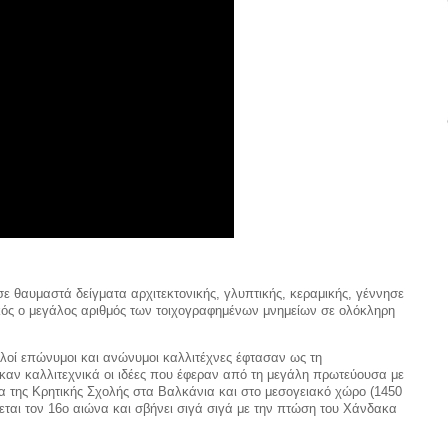
ε θαυμαστά δείγματα αρχιτεκτονικής, γλυπτικής, κεραμικής, γέννησε
κός ο μεγάλος αριθμός των τοιχογραφημένων μνημείων σε ολόκληρη
λοί επώνυμοι και ανώνυμοι καλλιτέχνες έφτασαν ως τη
αν καλλιτεχνικά οι ιδέες που έφεραν από τη μεγάλη πρωτεύουσα με
 της Κρητικής Σχολής στα Βαλκάνια και στο μεσογειακό χώρο (1450
εται τον 16ο αιώνα και σβήνει σιγά σιγά με την πτώση του Χάνδακα