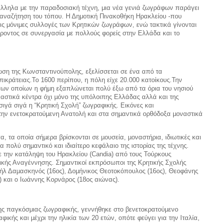
άλληλα με την παραδοσιακή τέχνη, μια νέα γενιά ζωγράφων παράγει
κή αναζήτηση του τόπου. Η Δημοτική Πινακοθήκη Ηρακλείου -που
 τις μόνιμες συλλογές των Κρητικών ζωγράφων, ενώ τακτικά γίνονται
φέροντος σε συνεργασία με πολλούς φορείς στην Ελλάδα και το
ωση της Κωνσταντινούπολης, εξελίσσεται σε ένα από τα
πικράτειας.Το 1600 περίπου, η πόλη είχε 20.000 κατοίκους.Την
των οποίων η φήµη εξαπλώνεται πολύ έξω από τα όρια του νησιού
ναστικά κέντρα όχι µόνο της υπόλοιπης Ελλάδας αλλά και της
ιγά σιγά η “Κρητική Σχολή” ζωγραφικής. Εικόνες και
την ενετοκρατούµενη Ανατολή και στα σηµαντικά ορθόδοξα µοναστικά
, τα οποία σήµερα βρίσκονται σε µουσεία, µοναστήρια, ιδιωτικές και
 πολύ σηµαντικό και ιδιαίτερο κεφάλαιο της ιστορίας της τέχνης.
ε την κατάληψη του Ηρακλείου (Candia) από τους Τούρκους
τικής Αναγέννησης. Σηµαντικοί εκπρόσωποι της Κρητικής Σχολής
χαήλ Δαµασκηνός (16ος), Δοµήνικος Θεοτοκόπουλος (16ος), Θεοφάνης
) και ο Ιωάννης Κορνάρος (18ος αιώνας).
 της παγκόσμιας ζωγραφικής, γεννήθηκε στο βενετοκρατούµενο
κής και µέχρι την ηλικία των 20 ετών, οπότε φεύγει για την Ιταλία,