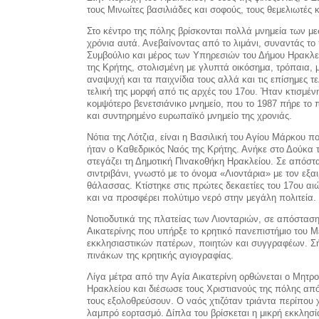
τους Μινωίτες βασιλιάδες και σοφούς, τους θεμελιωτές 
Στο κέντρο της πόλης βρίσκονται πολλά μνημεία των μ
χρόνια αυτά. Ανεβαίνοντας από το λιμάνι, συναντάς το
Συμβούλιο και μέρος των Υπηρεσιών του Δήμου Ηρακλε
της Κρήτης, στολισμένη με γλυπτά οικόσημα, τρόπαια, 
αναψυχή και τα παιχνίδια τους αλλά και τις επίσημες τ
τελική της μορφή από τις αρχές του 17ου. Ήταν κτισμένη
κομψότερο βενετσιάνικο μνημείο, που το 1987 πήρε 
και συντηρημένο ευρωπαϊκό μνημείο της χρονιάς.
Νότια της Λότζια, είναι η Βασιλική του Αγίου Μάρκου πο
ήταν ο Καθεδρικός Ναός της Κρήτης. Ανήκε στο Δούκα 
στεγάζει τη Δημοτική Πινακοθήκη Ηρακλείου. Σε απόστα
σιντριβάνι, γνωστό με το όνομα «Λιοντάρια» με τον εξα
θάλασσας. Κτίστηκε στις πρώτες δεκαετίες του 17ου αι
και να προσφέρει πολύτιμο νερό στην μεγάλη πολιτεία.
Νοτιοδυτικά της πλατείας των Λιονταριών, σε απόσταση
Αικατερίνης που υπήρξε το κρητικό πανεπιστήμιο του
εκκλησιαστικών πατέρων, ποιητών και συγγραφέων. Σήμ
πινάκων της κρητικής αγιογραφίας.
Λίγα μέτρα από την Αγία Αικατερίνη ορθώνεται ο Μητρο
Ηρακλείου και διέσωσε τους Χριστιανούς της πόλης από
τους εξολοθρεύσουν. Ο ναός χτιζόταν τριάντα περίπου χ
λαμπρό εορτασμό. Δίπλα του βρίσκεται η μικρή εκκλησί