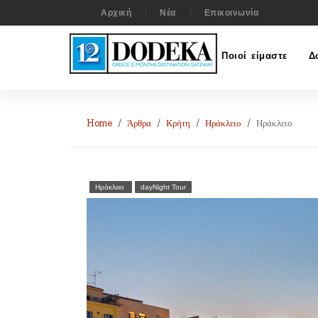
Αρχική
Νέα
Επικοινωνία
Ποιοί είμαστε
Δ
Home
Άρθρα
Κρήτη
Ηράκλειο
Ηράκλειο
Ηράκλειο
dayNight Tour