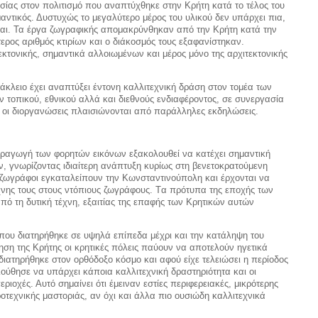
σίας στον πολιτισμό που αναπτύχθηκε στην Κρήτη κατά το τέλος του
αντικός. Δυστυχώς το μεγαλύτερο μέρος του υλικού δεν υπάρχει πια,
εται. Τα έργα ζωγραφικής απομακρύνθηκαν από την Κρήτη κατά την
ος αριθμός κτιρίων και ο διάκοσμός τους εξαφανίστηκαν.
εκτονικής, σημαντικά αλλοιωμένων και μέρος μόνο της αρχιτεκτονικής
άκλειο έχει αναπτύξει έντονη καλλιτεχνική δράση στον τομέα των
 τοπικού, εθνικού αλλά και διεθνούς ενδιαφέροντος, σε συνεργασία
ς οι διοργανώσεις πλαισιώνονται από παράλληλες εκδηλώσεις.
ραγωγή των φορητών εικόνων εξακολουθεί να κατέχει σημαντική
 γνωρίζοντας ιδιαίτερη ανάπτυξη κυρίως στη βενετοκρατούμενη
 ζωγράφοι εγκαταλείπουν την Kωνσταντινούπολη και έρχονται να
έχνης τους στους ντόπιους ζωγράφους. Tα πρότυπα της εποχής των
πό τη δυτική τέχνη, εξαιτίας της επαφής των Κρητικών αυτών
ς που διατηρήθηκε σε υψηλά επίπεδα μέχρι και την κατάληψη του
ση της Κρήτης οι κρητικές πόλεις παύουν να αποτελούν ηγετικά
ιατηρήθηκε στον ορθόδοξο κόσμο και αφού είχε τελειώσει η περίοδος
ούθησε να υπάρχει κάποια καλλιτεχνική δραστηριότητα και οι
ιοχές. Αυτό σημαίνει ότι έμειναν εστίες περιφερειακές, μικρότερης
τεχνικής μαστοριάς, αν όχι και άλλα πιο ουσιώδη καλλιτεχνικά