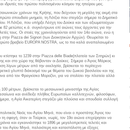
και ιδρυτές του πρώτου πολιτισμένου κόσμου της ηπείρου μας.
εσαιωνικών χρόνων της Κρήτης, που δείχνουν τη μεγάλη της ακμή στα
 πρώτο σπουδαίο μνημείο, τη Λότζια που στεγάζει σήμερα το Δημοτικό
ίου. Η Λότζια, που υπήρξε Λέσχη του Δούκα και των αξιωματούχων
με 82 μετώπες κ.ά. συγκέντρωνε επί αιώνες τους άρχοντες για την
ελετές τους. Οι στοές της χρονολογούνται από τον 14ο αιώνα, ενώ η
 στην Piazza dei Signori (των Διοικητικών Αρχών). Θεωρείται το
το πρώτο βραβείο EUROPA NOSTRA, ως το πιο καλά αναπαλαιωμένο
υ κτίστηκε το 1239 στην Piazza delle Biade(πλατεία των Σιτηρών) κι
της και στο χώρο της θάβονταν οι Δούκες. Σήμερα ο Άγιος Μάρκος
ση λίγων μέτρων από την εκκλησία, βρίσκεται το περίτεχνο
ιρετικό γλυπτό διάκοσμό του με θέματα του ζωικού βασιλείου και της
ώνα από τον Φραγκίσκο Μοροζίνι, για να στολίσει την πλατεία αλλά
 100 μέτρων, βρίσκεται το μεσαιωνικό μοναστήρι της Αγίας
 Μεσαίωνα και ανέδειξε πλήθος Ευρωπαίων καλλιτεχνών, φιλοσόφων,
ερα, η Αγία Αικατερίνη στεγάζει μία πλούσια και σπουδαία συλλογή
πολιτικός Ναός του Αγίου Μηνά, που είναι ο προστάτης Άγιος του
 τη σφαγή, όταν οι Τούρκοι, νωρίς, τον 19ο αιώνα επιχείρησαν να
ρόνια και εγκαινιάστηκε το 1896 με μεγαλοπρεπείς τελετές και
α του Αγίου Μηνά, παλαιότερη και καταστόλιστη με έξοχες