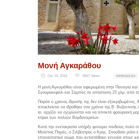
Μονή Αγκαράθου
Οκτ 10, 2016
6567
Views
ΟΡΘΟΔΟΞΊΑ
Η μονή Αγκαράθου είναι αφιερωμένη στην Παναγία και
Σγουροκεφάλι και Σαμπάς σε απόσταση 23 χλμ. από το
Παρότι ο χρόνος ίδρυσής της δεν είναι εξακριβωμένος, 
αποκλείεται να ιδρύθηκε στα χρόνια της Β΄ Βυζαντινής
αι. αρχίζει να οχυρώνεται και να αποκτά φρουριακή μο
κτίρια των παλιών Βορδοναρείων.
Κατά την ενετοκρατία υπήρξε φυτώριο παιδείας πολύ 
Μελέτιος Πηγάς, ο Σιλβέστρος ο Κρης. Σπουδαίο ρόλο έ
επαναστατικό σώμα που αντιστάθηκε γενναία στους κατα