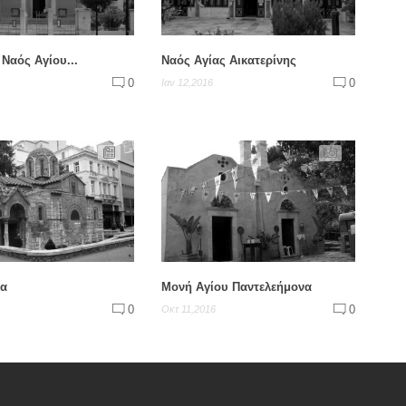
Ναός Αγίου...
Ναός Αγίας Αικατερίνης
0
0
Ιαν 12,2016
έα
Μονή Αγίου Παντελεήμονα
0
0
Οκτ 11,2016