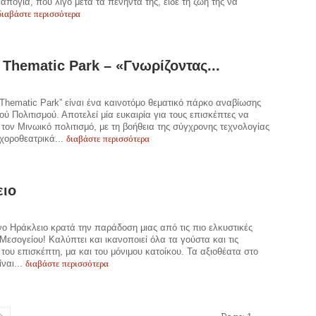
ναπόγια, που λίγο μετά τα πενήντα της, είδε τη ζωή της να
διαβάστε περισσότερα
 Thematic Park – «Γνωρίζοντας...
 Thematic Park” είναι ένα καινοτόμο θεματικό πάρκο αναβίωσης
ού Πολιτισμού. Αποτελεί μία ευκαιρία για τους επισκέπτες να
τον Μινωικό πολιτισμό, με τη βοήθεια της σύγχρονης τεχνολογίας
διαβάστε περισσότερα
 χοροθεατρικά...
ειο
ο Ηράκλειο κρατά την παράδοση μιας από τις πιο ελκυστικές
 Μεσογείου! Καλύπτει και ικανοποιεί όλα τα γούστα και τις
 του επισκέπτη, μα και του μόνιμου κατοίκου. Τα αξιοθέατα στο
διαβάστε περισσότερα
ίναι...