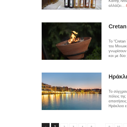
Καίτης Ντι
αλλάζει...
Cretan
Το “Cretan
του Μινωικ
γνωρίσουν 
και με δύο
Ηράκλ
Το σύγχρον
πόλεις της
απαιτήσεις
Ηράκλειο ε
…
1
2
3
4
5
9
10