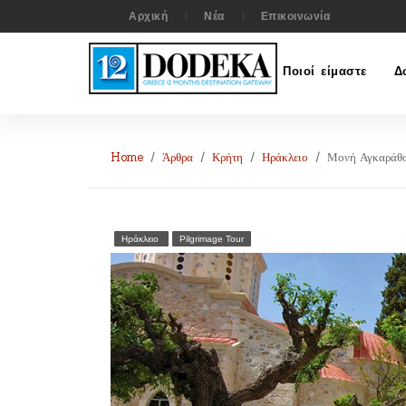
Αρχική
Νέα
Επικοινωνία
Ποιοί είμαστε
Δ
Home
Άρθρα
Κρήτη
Ηράκλειο
Μονή Αγκαράθ
Ηράκλειο
Pilgrimage Tour