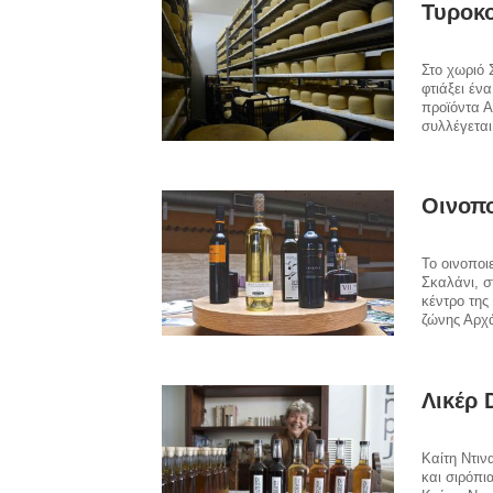
Τυροκο
Στο χωριό 
φτιάξει έν
προϊόντα 
συλλέγεται
Οινοπο
Το οινοποι
Σκαλάνι, σ
κέντρο της
ζώνης Αρχά
Λικέρ 
Καίτη Ντιν
και σιρόπι