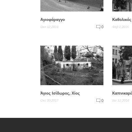
Αγιοφάραγγο
Καθολικός 
0
Οκτ 12,2016
Φεβ 2,2016
Άγιος Ισίδωρος, Χίος
Καπνικαρ
0
Οκτ 30,2017
Ιαν 12,2016