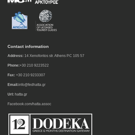
Contact information
Address:
14 Xenofontos str. Athens P.C 105 57
Phone:
+30 210 9223522
Fax:
+30 210 9233307
Email:
info@fedhatta.gr
Url:
hatta.gr
Facebook.com/hatta.assoc