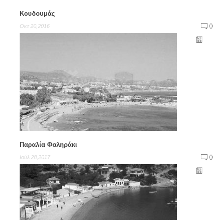
Κουδουμάς
0
Οκτ 20,2016
Παραλία Φαληράκι
0
Ιούλ 28,2017