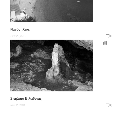
Ναγός, Χίος
0
Σεπ 27,2017
Σπήλαιο Ειλειθυίας
0
Νοέ 2,2016