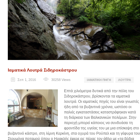
Ιαματικά Λουτρά Σιδηροκάστρου
Σεπ 1, 2016
30258
Views
ΙΑΜΑΤΙΚΉ ΠΗΓΉ
ΛΟΥΤΡΆ
Επτά χιλιόμετρα δυτικά από την πόλη του
Σιδηροκάστρου, βρίσκονται τα ιαματικά
λουτρά. Οι ιαματικές πηγές του είναι γνωστές
ήδη από τα βυζαντινά χρόνια, ωστόσο οι
παλιές εγκαταστάσεις καταστράφηκαν κατά
τη διάρκεια των Βαλκανικών πολέμων. Στην
περιοχή μπορεί κάποιος να συνδυάσει τη
φροντίδα της υγείας του με μια επίσκεψη στο
βυζαντινό κάστρο, στη λίμνη Κερκίνη, στα οχυρά του Ρούπελ και τη γέφυρα του
Στρυμόνα ποταμού όπου ο Ηρακλής έφερε εις πέρας τον άθλο με «τα βόδια