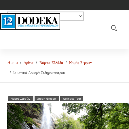
Home
Άρθρα
Βόρεια Ελλάδα
Νομός Σερρών
Ιαματικά Λουτρά Σιδηροκάστρου
Νομός Σερρών
Green Greece
Wellness Tour