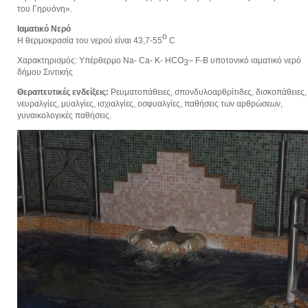
του Γηρυόνη».
Ιαματικό Νερό
ο
Η θερμοκρασία του νερού είναι 43,7-55
C
Χαρακτηρισμός: Υπέρθερμο Na- Ca- K- HCO
– F-B υποτονικό ιαματικό νερό
3
δήμου Σιντικής
Θεραπευτικές ενδείξεις:
Ρευματοπάθειες, σπονδυλοαρθρίτιδες, δισκοπάθειες,
νευραλγίες, μυαλγίες, ισχιαλγίες, οσφυαλγίες, παθήσεις των αρθρώσεων,
γυναικολογικές παθήσεις.