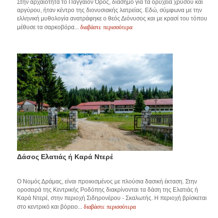
Στην αρχαιότητα το Παγγαίον Όρος, διάσημο για τα ορυχεία χρυσού και
αργύρου, ήταν κέντρο της διονυσιακής λατρείας. Εδώ, σύμφωνα με την
ελληνική μυθολογία ανατράφηκε ο θεός Διόνυσος και με κρασί του τόπου
διαβάστε περισσότερα
μέθυσε τα σαρκοβόρα...
Δάσος Ελατιάς ή Καρά Ντερέ
Ο Νομός Δράμας, είναι προικισμένος με πλούσια δασική έκταση. Στην
οροσειρά της Κεντρικής Ροδόπης διακρίνονται τα δάση της Ελατιάς ή
Καρά Ντερέ, στην περιοχή Σιδηρονέρου - Σκαλωτής. Η περιοχή βρίσκεται
διαβάστε περισσότερα
στο κεντρικό και βόρειο...