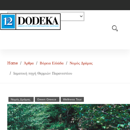
Home
Άρθρα
Βόρεια Ελλάδα
Νομός Δράμας
Ιαματική πηγή Θερμιών Παρανεστίου
Νομός Δράμας
Green Greece
Wellness Tour