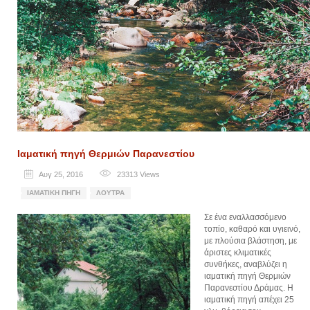
Ιαματική πηγή Θερμιών Παρανεστίου
Αυγ 25, 2016
23313
Views
ΙΑΜΑΤΙΚΉ ΠΗΓΉ
ΛΟΥΤΡΆ
Σε ένα εναλλασσόμενο
τοπίο, καθαρό και υγιεινό,
με πλούσια βλάστηση, με
άριστες κλιματικές
συνθήκες, αναβλύζει η
ιαματική πηγή Θερμιών
Παρανεστίου Δράμας. Η
ιαματική πηγή απέχει 25