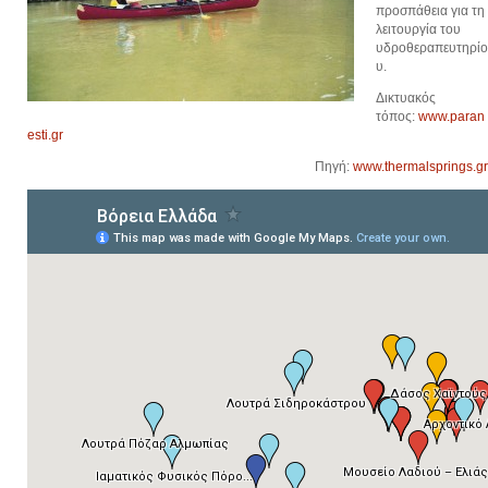
προσπάθεια για τη
λειτουργία του
υδροθεραπευτηρίο
υ.
Δικτυακός
τόπος:
www.paran
esti.gr
Πηγή:
www.thermalsprings.gr