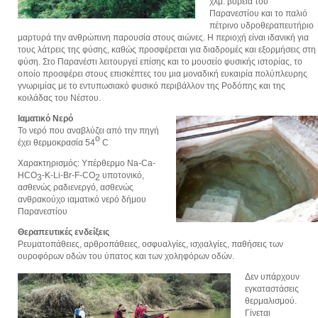
χλμ. βόρεια του
Παρανεστίου και το παλιό
πέτρινο υδροθεραπευτήριο
μαρτυρά την ανθρώπινη παρουσία στους αιώνες. Η περιοχή είναι ιδανική για
τους λάτρεις της φύσης, καθώς προσφέρεται για διαδρομές και εξορμήσεις στη
φύση. Στο Παρανέστι λειτουργεί επίσης και το μουσείο φυσικής ιστορίας, το
οποίο προσφέρει στους επισκέπτες του μια μοναδική ευκαιρία πολύπλευρης
γνωριμίας με το εντυπωσιακό φυσικό περιβάλλον της Ροδόπης και της
κοιλάδας του Νέστου.
Ιαματικό Νερό
Το νερό που αναβλύζει από την πηγή
ο
έχει θερμοκρασία 54
C
Χαρακτηρισμός: Υπέρθερμο Νa-Ca-
ΗCΟ
-Κ-Li-Βr-F-CΟ
υποτονικό,
3
2
ασθενώς ραδιενεργό, ασθενώς
ανθρακούχο ιαματικό νερό δήμου
Παρανεστίου
Θεραπευτικές ενδείξεις
Ρευματοπάθειες, αρθροπάθειες, οσφυαλγίες, ισχιαλγίες, παθήσεις των
ουροφόρων οδών του ύπατος και των χοληφόρων οδών.
Δεν υπάρχουν
εγκαταστάσεις
θερμαλισμού.
Γίνεται