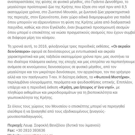
αναπαραστάσεις της φύσης σε φυσικό μέγεθος, στο Γιγάντιο ∆εινοθήριο, το
μεγαλύτερο προϊστορικό ζώο της Κρήτης που έζησε στο νησί πριν από 8,5
εκατομμύρια χρόνια, στο Ζωντανό Μουσείο, με ζωντανά ζώα χαρακτηριστικά
της περιοχής, στον Ερευνότοπο, έναν χώρο ειδικά διαμορφωμένο για παιδιά
όπου μπορούν να εξερευνήσουν τη φύση της Κρήτης μέσα από διαδραστικά
παιχνίδια, καθώς και στον Εγκέλαδο, έναν βιωματικό προσομοιωτή σεισμών
όπου μπορεί ο επισκέπτης να νιώσει πραγματικούς σεισμούς που έχουν συμβεί
σε διάφορα μέρη του κόσμου.
Τη χρονιά αυτή, το 2016, φιλοξενούμε τρεις περιοδικές εκθέσεις.
«Οι ακραίοι
δεινόσαυροι»
αφορά σε δεινόσαυρους με εντυπωσιακά και ακραία
χαρακτηριστικά και μας ταξιδεύει εκατομμύρια χρόνια πριν, μας συστήνει τα
πιο ιδιαίτερα πλάσματα εκείνης της εποχής και μας επιτρέπει να περπατήσουμε
ανάμεσα σε κινούμενους δεινοσαύρους σε φυσικό μέγεθος, από τον
μεγαλύτερο και τον μικρότερο δεινόσαυρο, τον αρχαιότερο, τον πιο γρήγορο
αλλά και τον πασίγνωστο T-rex. Η δεύτερη έκθεση, τα
«Φωτεινά Μυστήρια»
,
περιλαμβάνει ολογράμματα, πειράματα και ψευδαισθήσεις οπτικής. Επιπλέον,
υπάρχει και η περιοδική έκθεση
«Κρήτη, μια ήπειρος σ’ ένα νησί»
, με
πληθώρα εκθεμάτων και μικροδιοραμάτων για τη βιοποικιλότητα και
γεωποικιλότητα της Κρήτης.
Σε όλους τους χώρους του Μουσείου ο επισκέπτης μπορεί να περιηγηθεί
ελεύθερα ή να ξεναγηθεί από τους εξειδικευμένους ξεναγούς-
μουσειοπαιδαγωγούς.
Περιοχή:
Λεωφ. Σοφοκλή Βενιζέλου (δυτικά του λιμανιού)
Fax:
+30 2810 393636