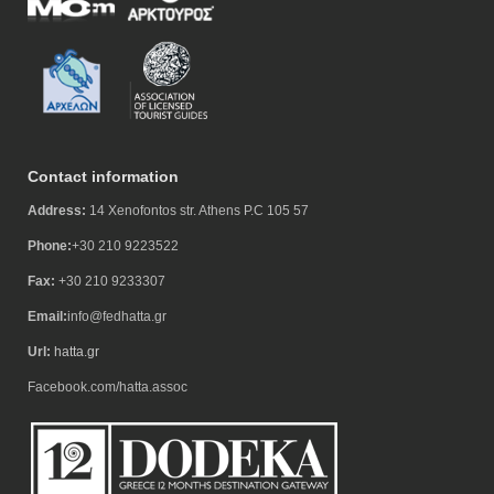
Contact information
Address:
14 Xenofontos str. Athens P.C 105 57
Phone:
+30 210 9223522
Fax:
+30 210 9233307
Email:
info@fedhatta.gr
Url:
hatta.gr
Facebook.com/hatta.assoc