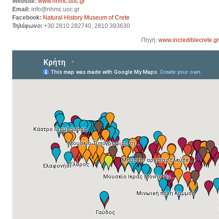
Website:
www.nhmc.uoc.gr
Email:
info@nhmc.uoc.gr
Facebook:
Natural History Museum of Crete
Τηλέφωνο:
+30 2810 282740, 2810 393630
Πηγή:
www.incrediblecrete.gr