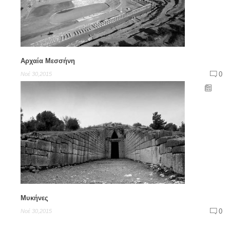
Αρχαία Μεσσήνη
0
Νοέ 30,2015
Μυκήνες
0
Νοέ 30,2015