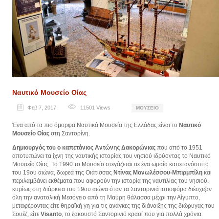
Ναυτικό Μουσείο Οίας
Φεβ 7, 2017
11501
Views
ΜΟΥΣΕΊΟ
Ένα από τα πιο όμορφα Ναυτικά Μουσεία της Ελλάδας είναι το
Ναυτικό
Μουσείο Οίας
στη Σαντορίνη.
Δημιουργός του ο καπετάνιος Αντώνης Δακορώνιας
που από το 1951
αποτυπώνει τα ίχνη της ναυτικής ιστορίας του νησιού ιδρύοντας το Ναυτικό
Μουσείο Οίας. Το 1990 το Μουσείο στεγάζεται σε ένα ωραίο καπετανόσπιτο
του 19ου αιώνα, δωρεά της Οιάτισσας
Ντίνας Μανωλέσσου-Μπιρμπίλη
και
περιλαμβάνει εκθέματα που αφορούν την ιστορία της ναυτιλίας του νησιού,
κυρίως στη διάρκεια του 19ου αιώνα όταν τα Σαντορινιά ιστιοφόρα διέσχιζαν
όλη την ανατολική Μεσόγειο από τη Μαύρη θάλασσα μέχρι την Αίγυπτο,
μεταφέροντας είτε θηραϊκή γη για τις ανάγκες της διάνοιξης της διώρυγας του
Σουέζ, είτε
Visanto
, το ξακουστό Σαντορινιό κρασί που για πολλά χρόνια