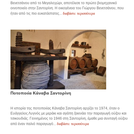
Βενετσάνου από το Μεγαλοχώρι, αποτέλεσε το πρώτο βιομηχανικό
οινοποιείο στην Σαντορίνη. H οικογένεια του Γιώργου Βενετσάνου, που
διαβάστε περισσότερα
ήταν από τις πιο ευκατάστατες...
Ποτοποιία Κάναβα Σαντορίνη
Η ιστορία της ποτοποιίας Κάναβα Σαντορίνη αρχίζει το 1974, όταν ο
Ευάγγελος Λυγνός με μεράκι και αγάπη ξεκινάει την παραγωγή ούζου και
τσικουδιάς. Γεννημένος το 1946 στη Σαντορίνη, έμαθε μια συνταγή ούζου
διαβάστε περισσότερα
από έναν παλιό παραγωγό...