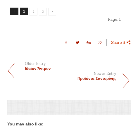
1
2
3
Page:
1
Share it
Older Entry
Ιδαίον Άντρον
Newer Entry
Προϊόντα Σαντορίνης
You may also like: