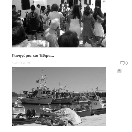
Πανηγύρια και Έθιμα...
0
Οκτ 23,2018