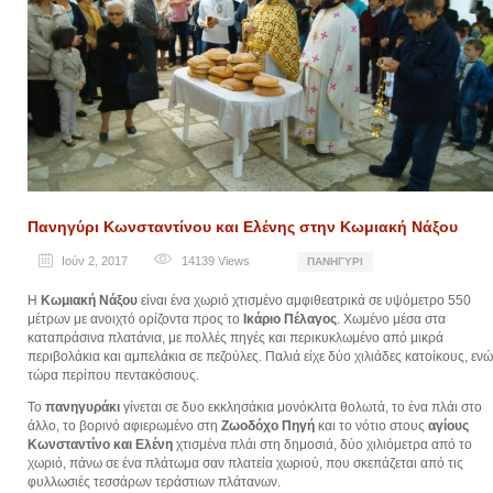
Πανηγύρι Κωνσταντίνου και Ελένης στην Κωμιακή Νάξου
Ιούν 2, 2017
14139
Views
ΠΑΝΗΓΎΡΙ
Η
Κωμιακή Νάξου
είναι ένα χωριό χτισμένο αμφιθεατρικά σε υψόμετρο 550
μέτρων με ανοιχτό ορίζοντα προς το
Ικάριο Πέλαγος
. Χωμένο μέσα στα
καταπράσινα πλατάνια, με πολλές πηγές και περικυκλωμένο από μικρά
περιβολάκια και αμπελάκια σε πεζούλες. Παλιά είχε δύο χιλιάδες κατοίκους, ενώ
τώρα περίπου πεντακόσιους.
Το
πανηγυράκι
γίνεται σε δυο εκκλησάκια μονόκλιτα θολωτά, το ένα πλάι στο
άλλο, το βορινό αφιερωμένο στη
Ζωοδόχο Πηγή
και το νότιο στους
αγίους
Κωνσταντίνο και Ελένη
χτισμένα πλάι στη δημοσιά, δύο χιλιόμετρα από το
χωριό, πάνω σε ένα πλάτωμα σαν πλατεία χωριού, που σκεπάζεται από τις
φυλλωσιές τεσσάρων τεράστιων πλάτανων.