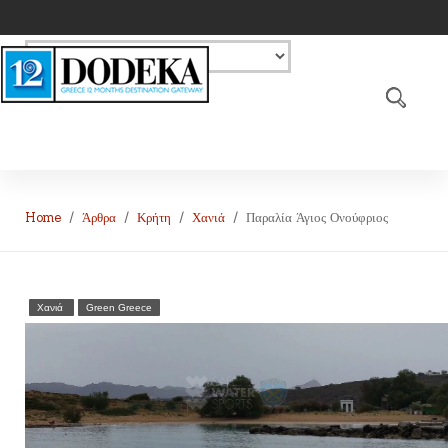
Home
Άρθρα
Κρήτη
Χανιά
Παραλία Άγιος Ονούφριος
Χανιά
Green Greece