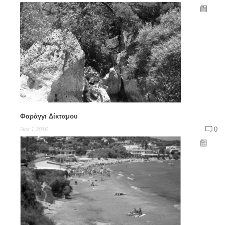
Φαράγγι Δίκταμου
0
Νοέ 1,2016