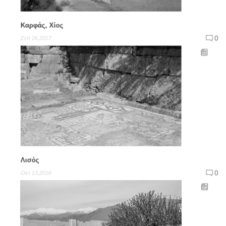
Καρφάς, Χίος
0
Σεπ 26,2017
Λισός
0
Οκτ 13,2016