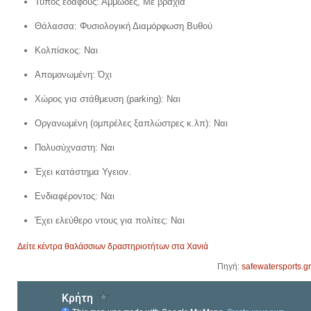
Τύπος εδάφους: Αμμώδες, Με βράχια
Θάλασσα: Φυσιολογική Διαμόρφωση Bυθού
Κολπίσκος: Ναι
Απομονωμένη: Όχι
Χώρος για στάθμευση (parking): Ναι
Οργανωμένη (ομπρέλες ξαπλώστρες κ.λπ): Ναι
Πολυσύχναστη: Ναι
Έχει κατάστημα Υγειον.
Ενδιαφέροντος: Ναι
Έχει ελεύθερο ντους για πολίτες: Ναι
Δείτε κέντρα θαλάσσιων δραστηριοτήτων στα Χανιά
Πηγή:
safewatersports.gr