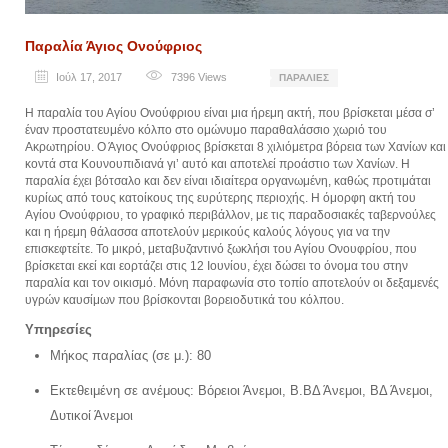
Παραλία Άγιος Ονούφριος
Ιούλ 17, 2017
7396
Views
ΠΑΡΑΛΊΕΣ
Η παραλία του Αγίου Ονούφριου είναι μια ήρεμη ακτή, που βρίσκεται μέσα σ’
έναν προστατευμένο κόλπο στο ομώνυμο παραθαλάσσιο χωριό του
Ακρωτηρίου. Ο Άγιος Ονούφριος βρίσκεται 8 χιλιόμετρα βόρεια των Χανίων και
κοντά στα Κουνουπιδιανά γι’ αυτό και αποτελεί προάστιο των Χανίων. Η
παραλία έχει βότσαλο και δεν είναι ιδιαίτερα οργανωμένη, καθώς προτιμάται
κυρίως από τους κατοίκους της ευρύτερης περιοχής. Η όμορφη ακτή του
Αγίου Ονούφριου, το γραφικό περιβάλλον, με τις παραδοσιακές ταβερνούλες
και η ήρεμη θάλασσα αποτελούν μερικούς καλούς λόγους για να την
επισκεφτείτε. Το μικρό, μεταβυζαντινό ξωκλήσι του Αγίου Ονουφρίου, που
βρίσκεται εκεί και εορτάζει στις 12 Ιουνίου, έχει δώσει το όνομα του στην
παραλία και τον οικισμό. Μόνη παραφωνία στο τοπίο αποτελούν οι δεξαμενές
υγρών καυσίμων που βρίσκονται βορειοδυτικά του κόλπου.
Υπηρεσίες
Μήκος παραλίας (σε μ.): 80
Εκτεθειμένη σε ανέμους: Βόρειοι Άνεμοι, Β.ΒΔ Άνεμοι, ΒΔ Άνεμοι,
Δυτικοί Άνεμοι