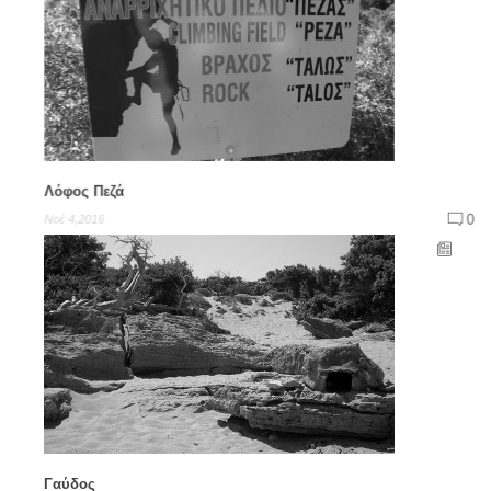
Λόφος Πεζά
0
Νοέ 4,2016
Γαύδος