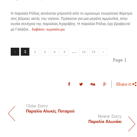
Η παραλία Ρόδας εκτείνεται μπροστά από το ομώνυμο τουριστικό θέρετρο
στις βόρειες ακτές του νησιού. Πρόκειται για μια μεγάλη αμμουδιά, στην
ουσία συνέχεια της παραλίας Αχαράβης. Η παραλία Ρόδας έχει βραβευτεί
διαβάστε περισσότερα
με Γαλάζια...
…
1
2
3
4
5
14
15
Page:
1
Share it
Older Entry
Παραλία Αλυκές Ποταμού
Newer Entry
Παραλία Αλωνάκι