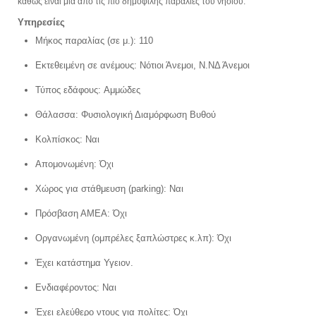
καθώς είναι μία από τις πιο δημοφιλής παραλίες του νησιού.
Υπηρεσίες
Μήκος παραλίας (σε μ.): 110
Εκτεθειμένη σε ανέμους: Νότιοι Άνεμοι, Ν.ΝΔ Άνεμοι
Τύπος εδάφους: Αμμώδες
Θάλασσα: Φυσιολογική Διαμόρφωση Bυθού
Κολπίσκος: Ναι
Απομονωμένη: Όχι
Χώρος για στάθμευση (parking): Ναι
Πρόσβαση ΑΜΕΑ: Όχι
Οργανωμένη (ομπρέλες ξαπλώστρες κ.λπ): Όχι
Έχει κατάστημα Υγειον.
Ενδιαφέροντος: Ναι
Έχει ελεύθερο ντους για πολίτες: Όχι