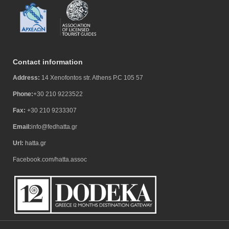
Contact information
Address:
14 Xenofontos str. Athens P.C 105 57
Phone:
+30 210 9223522
Fax:
+30 210 9233307
Email:
info@fedhatta.gr
Url:
hatta.gr
Facebook.com/hatta.assoc