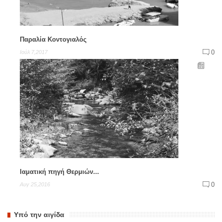
Παραλία Κοντογιαλός
0
Ιούλ 7,2017
Ιαματική πηγή Θερμιών...
0
Αυγ 25,2016
Υπό την αιγίδα