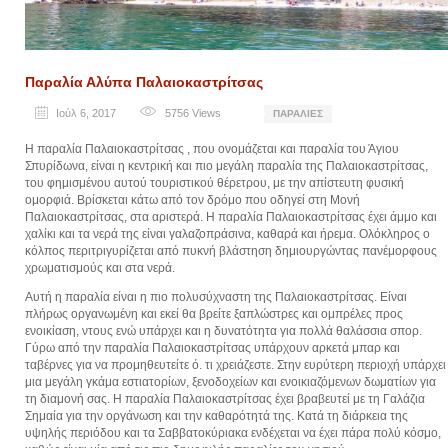
Παραλία Αλύπα Παλαιοκαστρίτσας
Ιούλ 6, 2017
5756
Views
ΠΑΡΑΛΊΕΣ
Η παραλία Παλαιοκαστρίτσας , που ονομάζεται και παραλία του Άγιου
Σπυρίδωνα, είναι η κεντρική και πιο μεγάλη παραλία της Παλαιοκαστρίτσας,
του φημισμένου αυτού τουριστικού θέρετρου, με την απίστευτη φυσική
ομορφιά. Βρίσκεται κάτω από τον δρόμο που οδηγεί στη Μονή
Παλαιοκαστρίτσας, στα αριστερά. Η παραλία Παλαιοκαστρίτσας έχει άμμο και
χαλίκι και τα νερά της είναι γαλαζοπράσινα, καθαρά και ήρεμα. Ολόκληρος ο
κόλπος περιτριγυρίζεται από πυκνή βλάστηση δημιουργώντας πανέμορφους
χρωματισμούς και στα νερά.
Αυτή η παραλία είναι η πιο πολυσύχναστη της Παλαιοκαστρίτσας. Είναι
πλήρως οργανωμένη και εκεί θα βρείτε ξαπλώστρες και ομπρέλες προς
ενοικίαση, ντους ενώ υπάρχει και η δυνατότητα για πολλά θαλάσσια σπορ.
Γύρω από την παραλία Παλαιοκαστρίτσας υπάρχουν αρκετά μπαρ και
ταβέρνες για να προμηθευτείτε ό. τι χρειάζεστε. Στην ευρύτερη περιοχή υπάρχει
μια μεγάλη γκάμα εστιατορίων, ξενοδοχείων και ενοικιαζόμενων δωματίων για
τη διαμονή σας. Η παραλία Παλαιοκαστρίτσας έχει βραβευτεί με τη Γαλάζια
Σημαία για την οργάνωση και την καθαρότητά της. Κατά τη διάρκεια της
υψηλής περιόδου και τα Σαββατοκύριακα ενδέχεται να έχει πάρα πολύ κόσμο,