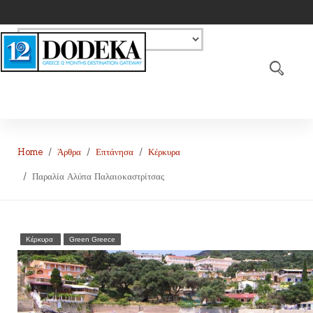
Home
Άρθρα
Επτάνησα
Κέρκυρα
Παραλία Αλύπα Παλαιοκαστρίτσας
Κέρκυρα
Green Greece