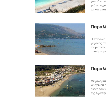
γαλαζοπρά
φτάνει σχε
τα κοντινό
Παραλ
Η παραλία 
γεγονός ότ
τουριστικό
στενή παρα
Παραλί
Μεγάλη και
κεντρικού 
ακτές του 
της Αγάπης