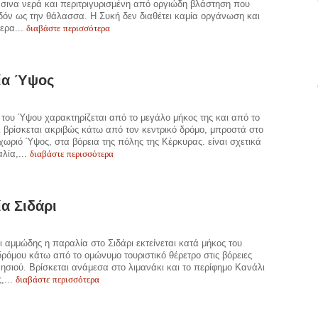
σινα νερά και περιτριγυρισμένη από οργιώδη βλάστηση που
δόν ως την θάλασσα. Η Συκή δεν διαθέτει καμία οργάνωση και
διαβάστε περισσότερα
τερα...
ία Ύψος
του Ύψου χαρακτηρίζεται από το μεγάλο μήκος της και από το
ι βρίσκεται ακριβώς κάτω από τον κεντρικό δρόμο, μπροστά στο
 χωριό Ύψος, στα βόρεια της πόλης της Κέρκυρας. είναι σχετικά
διαβάστε περισσότερα
λία,...
α Σιδάρι
 αμμώδης η παραλία στο Σιδάρι εκτείνεται κατά μήκος του
δρόμου κάτω από το ομώνυμο τουριστικό θέρετρο στις βόρειες
νησιού. Βρίσκεται ανάμεσα στο λιμανάκι και το περίφημο Κανάλι
διαβάστε περισσότερα
,...