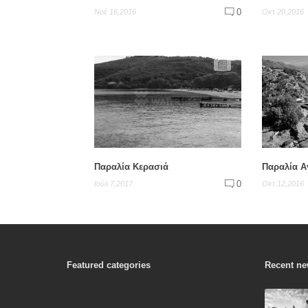
0
Νοέ 16,2016
Οκτ 20,2016
Παραλία Κερασιά
Παραλία Α
0
Ιούλ 7,2017
Οκτ 12,2016
Featured categories
Recent n