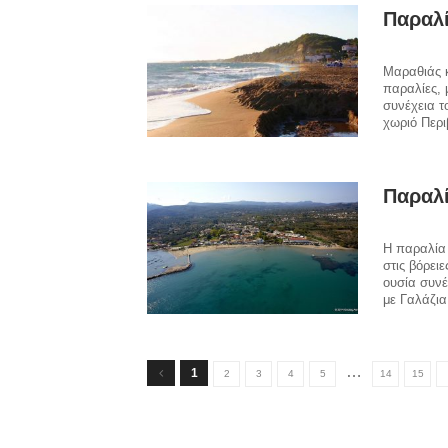
Παραλί
Μαραθιάς κ
παραλίες, 
συνέχεια τ
χωριό Περι
Παραλ
Η παραλία 
στις βόρει
ουσία συνέ
με Γαλάζια
…
1
2
3
4
5
14
15