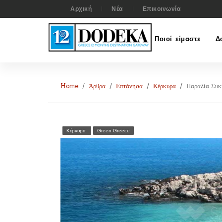
Αρχική
Νέα
Επικοινωνία
Ποιοί είμαστε
Δ
Home
Άρθρα
Επτάνησα
Κέρκυρα
Παραλία Συκ
Κέρκυρα
Green Greece