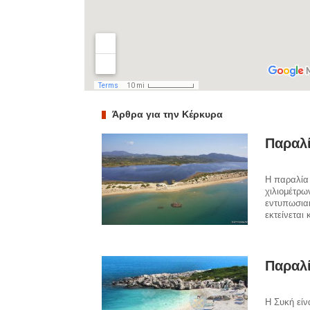
Άρθρα για την Κέρκυρα
Παραλί
Η παραλία 
χιλιομέτρω
εντυπωσιακ
εκτείνεται
Παραλ
Η Συκή είν