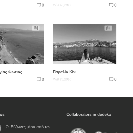
0
0
Ιούλ 18,2017
γίας Φωτιάς
Παραλία Κίνι
0
0
Φεβ 23,2016
ews
Collaborators in dodeka
Οι Εύζωνες μέσα από τον...