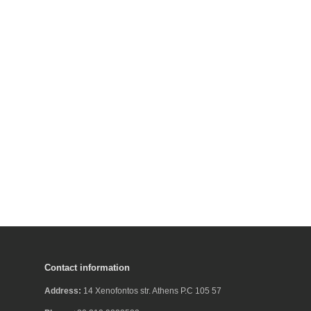
Contact information
Address:
14 Xenofontos str. Athens P.C 105 57