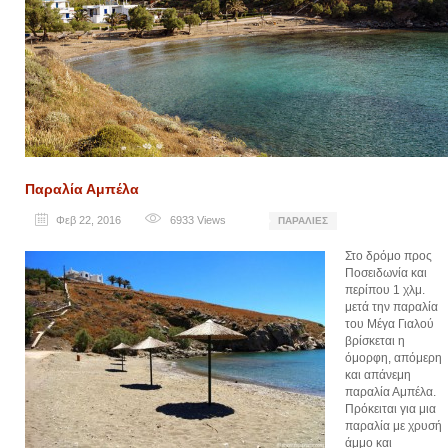
Παραλία Αμπέλα
Φεβ 22, 2016
6933
Views
ΠΑΡΑΛΊΕΣ
Στο δρόμο προς
Ποσειδωνία και
περίπου 1 χλμ.
μετά την παραλία
του Μέγα Γιαλού
βρίσκεται η
όμορφη, απόμερη
και απάνεμη
παραλία Αμπέλα.
Πρόκειται για μια
παραλία με χρυσή
άμμο και