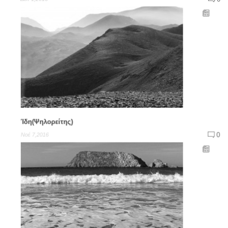
Ίδη(Ψηλορείτης)
0
Νοέ 7,2016