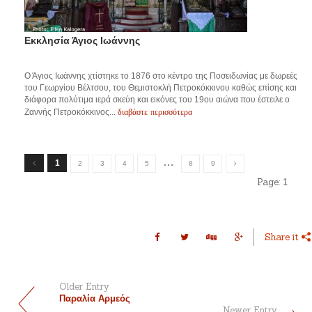
Εκκλησία Άγιος Ιωάννης
Ο Άγιος Ιωάννης χτίστηκε το 1876 στο κέντρο της Ποσειδωνίας με δωρεές
του Γεωργίου Βέλτσου, του Θεμιστοκλή Πετροκόκκινου καθώς επίσης και
διάφορα πολύτιμα ιερά σκεύη και εικόνες του 19ου αιώνα που έστειλε ο
διαβάστε περισσότερα
Ζαννής Πετροκόκκινος...
…
1
2
3
4
5
8
9
Page:
1
Share it
Older Entry
Παραλία Αρμεός
Newer Entry