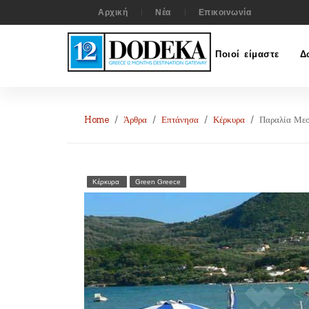
Αρχική
Νέα
Επικοινωνία
Ποιοί είμαστε
Δ
Home
Άρθρα
Επτάνησα
Κέρκυρα
Παραλία Με
Κέρκυρα
Green Greece