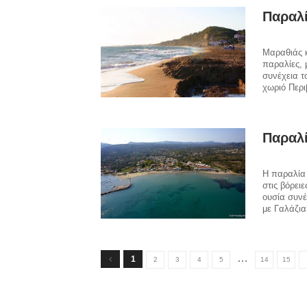
Παραλί
Μαραθιάς κ
παραλίες, 
συνέχεια τ
χωριό Περι
Παραλ
Η παραλία 
στις βόρει
ουσία συνέ
με Γαλάζια
…
1
2
3
4
5
14
15