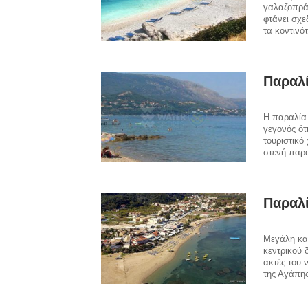
γαλαζοπρά
φτάνει σχε
τα κοντινό
Παραλ
Η παραλία 
γεγονός ότ
τουριστικό
στενή παρα
Παραλί
Μεγάλη και
κεντρικού 
ακτές του 
της Αγάπης