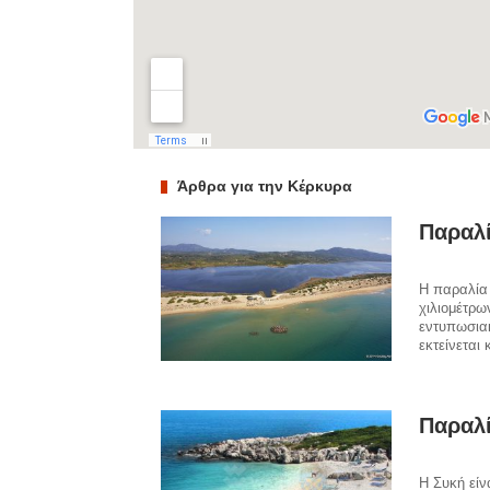
Άρθρα για την Κέρκυρα
Παραλί
Η παραλία 
χιλιομέτρω
εντυπωσιακ
εκτείνεται
Παραλ
Η Συκή είν