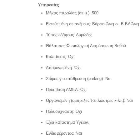
Υπηρεσίες
Μήκος παραλίας (σε μ.): 500
Εκτεθειμένη σε ανέμους: Βόρειοι Άνεμοι, Β.ΒΔ Άνεμ
Τύπος εδάφους: Αμμώδες
Θάλασσα: Φυσιολογική Διαμόρφωση Bυθού
Κολπίσκος: Όχι
Απομονωμένη: Όχι
Χώρος για στάθμευση (parking): Ναι
Πρόσβαση ΑΜΕΑ: Όχι
Οργανωμένη (ομπρέλες ξαπλώστρες κ.λπ): Ναι
Πολυσύχναστη: Όχι
Έχει κατάστημα Υγειον.
Ενδιαφέροντος: Ναι