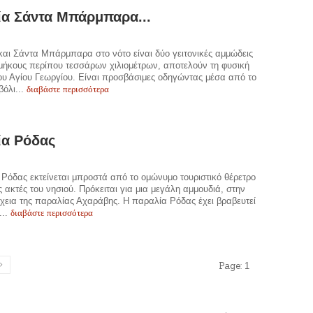
α Σάντα Μπάρμπαρα...
αι Σάντα Μπάρμπαρα στο νότο είναι δύο γειτονικές αμμώδεις
μήκους περίπου τεσσάρων χιλιομέτρων, αποτελούν τη φυσική
ου Αγίου Γεωργίου. Είναι προσβάσιμες οδηγώντας μέσα από το
διαβάστε περισσότερα
βόλι...
ία Ρόδας
Ρόδας εκτείνεται μπροστά από το ομώνυμο τουριστικό θέρετρο
ες ακτές του νησιού. Πρόκειται για μια μεγάλη αμμουδιά, στην
χεια της παραλίας Αχαράβης. Η παραλία Ρόδας έχει βραβευτεί
διαβάστε περισσότερα
...
Page:
1