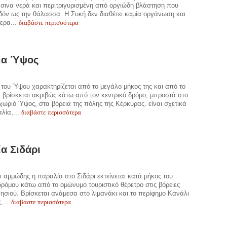
σινα νερά και περιτριγυρισμένη από οργιώδη βλάστηση που
δόν ως την θάλασσα. Η Συκή δεν διαθέτει καμία οργάνωση και
διαβάστε περισσότερα
τερα...
ία Ύψος
του Ύψου χαρακτηρίζεται από το μεγάλο μήκος της και από το
ι βρίσκεται ακριβώς κάτω από τον κεντρικό δρόμο, μπροστά στο
 χωριό Ύψος, στα βόρεια της πόλης της Κέρκυρας. είναι σχετικά
διαβάστε περισσότερα
λία,...
α Σιδάρι
 αμμώδης η παραλία στο Σιδάρι εκτείνεται κατά μήκος του
δρόμου κάτω από το ομώνυμο τουριστικό θέρετρο στις βόρειες
νησιού. Βρίσκεται ανάμεσα στο λιμανάκι και το περίφημο Κανάλι
διαβάστε περισσότερα
,...