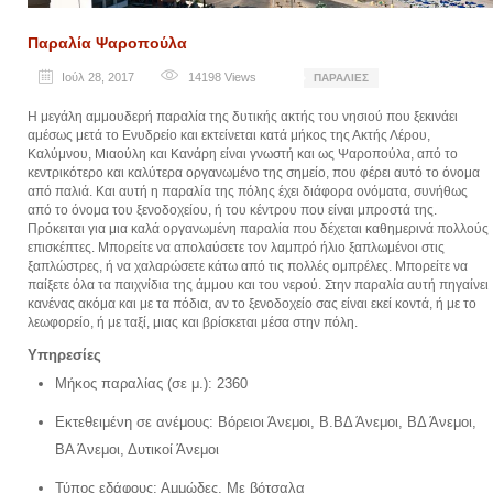
Παραλία Ψαροπούλα
Ιούλ 28, 2017
14198
Views
ΠΑΡΑΛΊΕΣ
Η μεγάλη αμμουδερή παραλία της δυτικής ακτής του νησιού που ξεκινάει
αμέσως μετά το Ενυδρείο και εκτείνεται κατά μήκος της Ακτής Λέρου,
Καλύμνου, Μιαούλη και Κανάρη είναι γνωστή και ως Ψαροπούλα, από το
κεντρικότερο και καλύτερα οργανωμένο της σημείο, που φέρει αυτό το όνομα
από παλιά. Και αυτή η παραλία της πόλης έχει διάφορα ονόματα, συνήθως
από το όνομα του ξενοδοχείου, ή του κέντρου που είναι μπροστά της.
Πρόκειται για μια καλά οργανωμένη παραλία που δέχεται καθημερινά πολλούς
επισκέπτες. Μπορείτε να απολαύσετε τον λαμπρό ήλιο ξαπλωμένοι στις
ξαπλώστρες, ή να χαλαρώσετε κάτω από τις πολλές ομπρέλες. Μπορείτε να
παίξετε όλα τα παιχνίδια της άμμου και του νερού. Στην παραλία αυτή πηγαίνει
κανένας ακόμα και με τα πόδια, αν το ξενοδοχείο σας είναι εκεί κοντά, ή με το
λεωφορείο, ή με ταξί, μιας και βρίσκεται μέσα στην πόλη.
Υπηρεσίες
Μήκος παραλίας (σε μ.): 2360
Εκτεθειμένη σε ανέμους: Βόρειοι Άνεμοι, Β.ΒΔ Άνεμοι, ΒΔ Άνεμοι,
ΒΑ Άνεμοι, Δυτικοί Άνεμοι
Τύπος εδάφους: Αμμώδες, Με βότσαλα