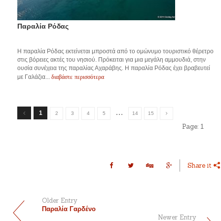
Παραλία Ρόδας
Η παραλία Ρόδας εκτείνεται μπροστά από το ομώνυμο τουριστικό θέρετρο
στις βόρειες ακτές του νησιού. Πρόκειται για μια μεγάλη αμμουδιά, στην
ουσία συνέχεια της παραλίας Αχαράβης. Η παραλία Ρόδας έχει βραβευτεί
διαβάστε περισσότερα
με Γαλάζια...
…
1
2
3
4
5
14
15
Page:
1
Share it
Older Entry
Παραλία Γαρδένο
Newer Entry