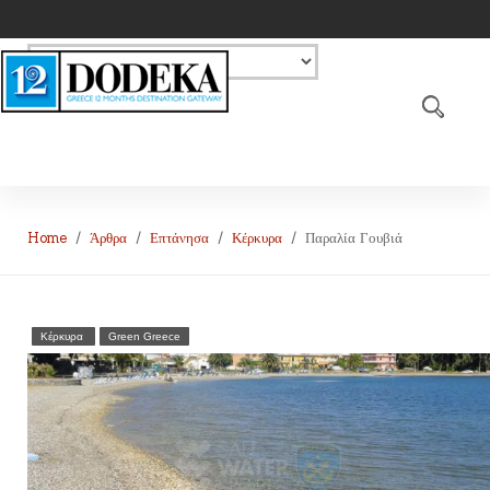
Home
Άρθρα
Επτάνησα
Κέρκυρα
Παραλία Γουβιά
Κέρκυρα
Green Greece