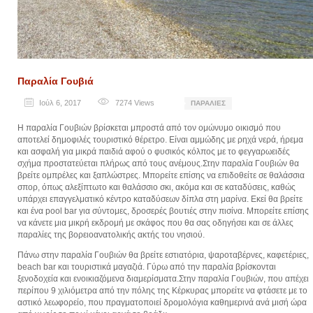
Παραλία Γουβιά
Ιούλ 6, 2017
7274
Views
ΠΑΡΑΛΊΕΣ
Η παραλία Γουβιών βρίσκεται μπροστά από τον ομώνυμο οικισμό που
αποτελεί δημοφιλές τουριστικό θέρετρο. Είναι αμμώδης με ρηχά νερά, ήρεμα
και ασφαλή για μικρά παιδιά αφού ο φυσικός κόλπος με το φεγγαρωειδές
σχήμα προστατεύεται πλήρως από τους ανέμους.Στην παραλία Γουβιών θα
βρείτε ομπρέλες και ξαπλώστρες. Μπορείτε επίσης να επιδοθείτε σε θαλάσσια
σπορ, όπως αλεξίπτωτο και θαλάσσιο σκι, ακόμα και σε καταδύσεις, καθώς
υπάρχει επαγγελματικό κέντρο καταδύσεων δίπλα στη μαρίνα. Εκεί θα βρείτε
και ένα pool bar για σύντομες, δροσερές βουτιές στην πισίνα. Μπορείτε επίσης
να κάνετε μια μικρή εκδρομή με σκάφος που θα σας οδηγήσει και σε άλλες
παραλίες της βορειοανατολικής ακτής του νησιού.
Πάνω στην παραλία Γουβιών θα βρείτε εστιατόρια, ψαροταβέρνες, καφετέριες,
beach bar και τουριστικά μαγαζιά. Γύρω από την παραλία βρίσκονται
ξενοδοχεία και ενοικιαζόμενα διαμερίσματα.Στην παραλία Γουβιών, που απέχει
περίπου 9 χιλιόμετρα από την πόλης της Κέρκυρας μπορείτε να φτάσετε με το
αστικό λεωφορείο, που πραγματοποιεί δρομολόγια καθημερινά ανά μισή ώρα