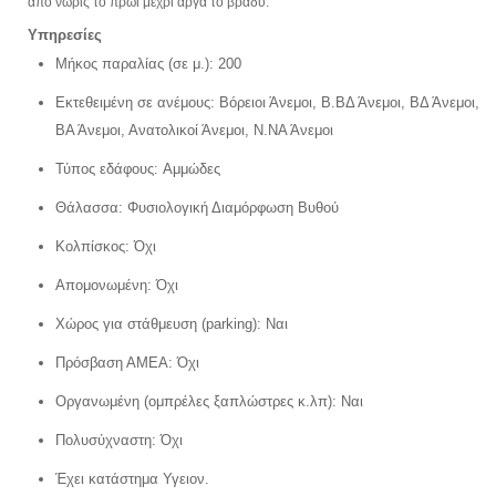
από νωρίς το πρωί μέχρι αργά το βράδυ.
Υπηρεσίες
Μήκος παραλίας (σε μ.): 200
Εκτεθειμένη σε ανέμους: Βόρειοι Άνεμοι, Β.ΒΔ Άνεμοι, ΒΔ Άνεμοι,
ΒΑ Άνεμοι, Ανατολικοί Άνεμοι, Ν.ΝΑ Άνεμοι
Τύπος εδάφους: Αμμώδες
Θάλασσα: Φυσιολογική Διαμόρφωση Bυθού
Κολπίσκος: Όχι
Απομονωμένη: Όχι
Χώρος για στάθμευση (parking): Ναι
Πρόσβαση ΑΜΕΑ: Όχι
Οργανωμένη (ομπρέλες ξαπλώστρες κ.λπ): Ναι
Πολυσύχναστη: Όχι
Έχει κατάστημα Υγειον.