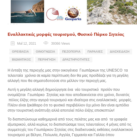
Εναλλακτικές μορφές τουρισμού, Φυσικό Πάρκο Σητείας
Μαΐ 12, 2021
39366
Views
ΟΡΕΙΒΑΣΊΑ
ΟΙΝΟΓΝΩΣΊΑ
ΠΕΖΟΠΟΡΊΑ
ΠΑΡΑΛΊΕΣ
ΔΙΑΣΚΈΔΑΣΗ
ΒΙΩΜΑΤΙΚΌΣ
ΠΕΡΙΉΓΗΣΗ
ΔΡΑΣΤΗΡΙΌΤΗΤΕΣ
Η ένταξη της περιοχής μας στην οικογένεια Γεωπάρκων της
UNESCO
τα
τελευταία χρόνια σε καμία περίπτωση δεν θα μας προϊδέαζε για τη μεγάλη
αλλαγή που θα σηματοδοτούσε στο μέλλον την περιοχή μας.
Αυτή η μεγάλη αλλαγή δημιούργησε ένα νέο τουριστικό προϊόν που
ονομάζεται Γεωπάρκο Σητείας και που αποδεικνύεται στο χρόνο, δυνατός
πόλος έλξης στην αγορά τουρισμού και ιδιαίτερα στις εναλλακτικές μορφές.
Πλέον είναι ξεκάθαρο ότι το φυσικό περιβάλλον όχι μόνο δεν είναι εμπόδιο
στην τουριστική ανάπτυξη αλλά αποτελεί πόλο έλξης επισκεπτών!
Το διαπιστώνουμε καθημερινά από τους πελάτες μας και από τα γραφεία
εξωτερικού, αλλά κυρίως το διαπιστώσαμε τους τελευταίους 4 μήνες από τις
συμμετοχές του Γεωπάρκου Σητείας στις διαδικτυακές εκθέσεις εναλλακτικού
τουρισμού με Βέλγιο, Πολωνία, Αγγλία, Γερμανία και Γαλλία όπου