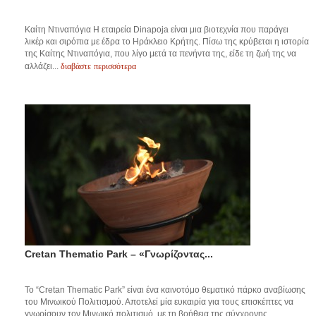
Καίτη Ντιναπόγια H εταιρεία Dinapoja είναι μια βιοτεχνία που παράγει
λικέρ και σιρόπια με έδρα το Ηράκλειο Κρήτης. Πίσω της κρύβεται η ιστορία
της Καίτης Ντιναπόγια, που λίγο μετά τα πενήντα της, είδε τη ζωή της να
διαβάστε περισσότερα
αλλάζει...
Cretan Thematic Park – «Γνωρίζοντας...
Το “Cretan Thematic Park” είναι ένα καινοτόμο θεματικό πάρκο αναβίωσης
του Μινωικού Πολιτισμού. Αποτελεί μία ευκαιρία για τους επισκέπτες να
γνωρίσουν τον Μινωικό πολιτισμό, με τη βοήθεια της σύγχρονης