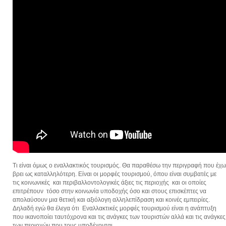
Τι είναι όμως ο εναλλακτικός τουρισμός. Θα παραθέσω την περιγραφή που έχω
βρει ως καταλληλότερη. Είναι οι μορφές τουρισμού, όπου είναι συμβατές με
τις κοινωνικές και περιβαλλοντολογικές άξιες τις περιοχής και οι οποίες
επιτρέπουν τόσο στην κοινωνία υποδοχής όσο και στους επισκέπτες να
απολαύσουν μια θετική και αξιόλογη αλληλεπίδραση και κοινές εμπειρίες.
Δηλαδή εγώ θα έλεγα ότι Εναλλακτικές μορφές
τουρισμού είναι η ανάπτυξη
που ικανοποίει ταυτόχρονα και τις ανάγκες των τουριστών αλλά και τις ανάγκες
των περιοχών που τους υποδέχονται.