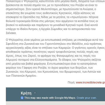
Παλαιότερα ο Ψηλορείτης καλυπτόταν από μεγάλα δάση, δείγματα των οποίων
βρίσκονται σε πολλά σημεία του, με το πρινοδάσος του Ρούβα να είναι το
σημαντικότερο. Στον ορεινό Μυλοπόταμο, με πρωτεύουσα τα Ανώγεια, ο
επισκέπτης θα γνωρίσει τους αυθεντικούς Κρητικούς. Αξίζει κάποιος να
επισκεφτεί το Οροπέδιο της Νίδας με τα μητάτα, τα «πρωτόγονα» πέτρινα
θολωτά τυροκομεία δίπλα στις μάντρες που αρμέγουν τα κοπάδια τους οι
βοσκοί το καλοκαίρι και παράγουν τα μοναδικά Κρητικά τυριά. Εκεί κοντά
υπάρχει το Ιδαίον Άντρον, η Αρχαία Ζώμινθος και το αστεροσκοπείο του
Σκίνακα.
Ο Ψηλορείτης είναι γεμάτος με εντυπωσιακά σπήλαια, με επισκέψιμα αυτά του
Σφενδόνη στα Ζωνιανά και του Γεροντόσπηλιου στο Μελιδόνι, ενώ τεράστιας
αρχαιολογικής αξίας είναι το σπήλαιο των Καμαρών. Ο γιγάντιος ορεινός όγκος
αποθηκεύει τεράστιες ποσότητες νερού τροφοδοτώντας πολλές πηγές και
λίμνες, όπως του Ζαρού, το φράγμα της Φανερωμένης και τις πηγές του
Αλμυρού ποταμού στα Ελληνοπεράματα. Το έδαφος του Ψηλορείτη σκίζεται
από μεγάλα και βαθιά φαράγγια. Εντυπωσιακότερα είναι το καταπράσινο
φαράγγι του Γάφαρη στο Ρούβα, το άγριο φαράγγι των Βοριζίων, των
Ζωνιανών, του Αλμυρού, του Κρουσσώνα, του Βρωμονερού, των Ασιτών και
των Πλατανιών Αμαρίου.
Πηγή:
www.incrediblecrete.gr