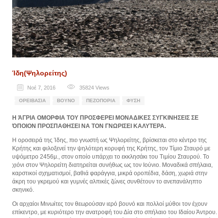
Ίδη(Ψηλορείτης)
Νοέ 7, 2016
35824
Views
ΟΡΕΙΒΑΣΊΑ
ΒΟΥΝΌ
ΠΕΖΟΠΟΡΊΑ
ΦΎΣΗ
Η ΆΓΡΙΑ ΟΜΟΡΦΙΑ ΤΟΥ ΠΡΟΣΦΕΡΕΙ ΜΟΝΑΔΙΚΕΣ ΣΥΓΚΙΝΗΣΕΙΣ ΣΕ
ΌΠΟΙΟΝ ΠΡΟΣΠΑΘΗΣΕΙ ΝΑ ΤΟΝ ΓΝΩΡΙΣΕΙ ΚΑΛΥΤΕΡΑ.
Η οροσειρά της Ίδης, πιο γνωστή ως Ψηλορείτης, βρίσκεται στο κέντρο της
Κρήτης και φιλοξενεί την ψηλότερη κορυφή της Κρήτης, τον Τίμιο Σταυρό με
υψόμετρο 2456μ., στον οποίο υπάρχει το εκκλησάκι του Τιμίου Σταυρού. Το
χιόνι στον Ψηλορείτη διατηρείται συνήθως ως τον Ιούνιο. Μοναδικά σπήλαια,
καρστικοί σχηματισμοί, βαθιά φαράγγια, μικρά οροπέδια, δάση, χωριά στην
άκρη του γκρεμού και γυμνές αλπικές ζώνες συνθέτουν το ανεπανάληπτο
σκηνικό.
Οι αρχαίοι Μινωίτες τον θεωρούσαν ιερό βουνό και πολλοί μύθοι τον έχουν
επίκεντρο, με κυριότερο την ανατροφή του Δία στο σπήλαιο του Ιδαίου Άντρου.