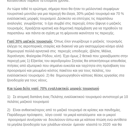
καταδυτικού πάρκου τα επόμενα χρόνια..
Αν τώρα τεθεί το ερώτημα, σήμερα ποιο θα ήταν το μελλοντικό συμφέρων
τουριστικό μοντέλο για μια περιοχή θα έλεγα, 30% μαζικό τουρισμό και 70 %
εναλλακτικές μορφές τουρισμού. Δύσκολο να επιτύχεις τις παραπάνω
αναλογίες γνωρίζοντας τι έχει συμβεί στις περιοχές όπου ξέφυγε ο μαζικός
τουρισμός. Χρειάζεται κρατική και δημοτική παρέμβαση για να τηρηθούν τα
παραπάνω και πάντα σε σχέση με τη φέρουσα ικανότητα τις περιοχής.
Γιατί 30% μαζικός τουρισμός
. Όπως όλοι γνωρίζουμε ο μαζικός τουρισμός
ελέγχει τις αεροπορικές εταιρίες και διακινεί ναι μεν εκατομμύρια κόσμο αλλά
δημιουργεί πολλά αρνητικά στις περιοχές υποδοχείς. (βλέπε, Μάλια,
Χερσόνησο, Φαληράκι Ρόδου, κλπ). Έχει όμως 2 θετικά που χρειαζόμαστε στην
περιοχή μας 1) Εξαιτίας του αεροδρομίου Σητείας θα αποκτήσουμε απευθείας
πτήσεις από εξωτερικό που σημαίνει ευκολία και ταχύτητα στη πρόσβαση του
προορισμού και μειωμένο κόστος πακέτου και για τους πελάτες, του
εναλλακτικού τουρισμού. 2) θα δημιουργηθούν κάποιες θέσεις εργασίας στα
ξενοδοχεία για τους νέους.
Και τώρα δείτε γιατί 70% εναλλακτικές μορφές τουρισμού
1) Σε ατομική δαπάνη ένας Πελάτης εναλλακτικού τουρισμού αντιστοιχεί με 10
πελάτες μαζικού τουρισμού
2) Είναι ανθεκτικότερος από το μαζικό τουρισμό σε κρίσεις και πανδημίες.
Παράδειγμα πρόσφατο, λόγο
covid
τα μικρά καταλύματα και οι μικροί
προορισμοί συνέχισαν να δουλεύουν έστω και με κάποια πτώση ενώ αντίθετα
τα μεγάλα ξενοδοχεία των χιλιάδων κλινών έμειναν κλειστά το 2020 και θα