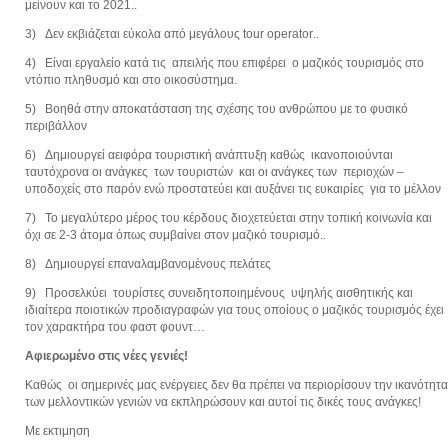
μείνουν και το 2021..
3) Δεν εκβιάζεται εύκολα από μεγάλους
tour operator
..
4) Είναι εργαλείο κατά τις απειλής που επιφέρει ο μαζικός τουρισμός στο
ντόπιο πληθυσμό και στο οικοσύστημα.
5) Βοηθά στην αποκατάσταση της σχέσης του ανθρώπου με το φυσικό
περιβάλλον
6) Δημιουργεί αειφόρα τουριστική ανάπτυξη καθώς ικανοποιούνται
ταυτόχρονα οι ανάγκες των τουριστών και οι ανάγκες των περιοχών –
υποδοχείς στο παρόν ενώ προστατεύει και αυξάνει τις ευκαιρίες για το μέλλον
7) Το μεγαλύτερο μέρος του κέρδους διοχετεύεται στην τοπική κοινωνία και
όχι σε 2-3 άτομα όπως συμβαίνει στον μαζικό τουρισμό..
8) Δημιου
ργ
εί επαναλαμβανομένους πελάτες
9) Προσελκύει τουρίστες συνειδητοποιημένους υψηλής αισθητικής και
ιδιαίτερα ποιοτικών προδιαγραφών για τους οποίους ο μαζικός τουρισμός έχει
τον χαρακτήρα του φαστ φουντ…
Αφιερωμένο στις νέες γενιές!
Καθώς οι σημερινές μας ενέργειες δεν θα πρέπει να περιορίσουν την ικανότητα
των μελλοντικών γενιών να εκπληρώσουν και αυτοί τις δικές τους ανάγκες!
Με εκτιμηση