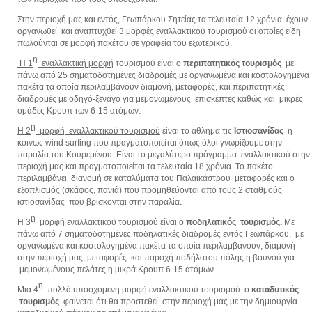
Στην περιοχή μας και εντός, Γεωπάρκου Σητείας τα τελευταία 12 χρόνια έχουν
οργανωθεί και αναπτυχθεί 3 μορφές εναλλακτικού τουρισμού οι οποίες είδη
πωλούνται σε μορφή πακέτου σε γραφεία του εξωτερικού.
η
Η 1
εναλλακτική μορφή
τουρισμού είναι ο
περιπατητικός τουρισμός
με
πάνω από 25 σηματοδοτημένες διαδρομές με οργανωμένα και κοστολογημένα
πακέτα τα οποία περιλαμβάνουν διαμονή, μεταφορές, και περιπατητικές
διαδρομές με οδηγό-ξεναγό για μεμονωμένους επισκέπτες καθώς και μικρές
ομάδες Κρουπ των 6-15 ατόμων.
η
Η 2
μορφή εναλλακτικού τουρισμού
είναι το άθλημα τις
Ιστιοσανίδας
η
κοινώς
wind surfing
που πραγματοποιείται όπως όλοι γνωρίζουμε στην
παραλία του Κουρεμένου. Είναι το μεγαλύτερο πρόγραμμα εναλλακτικού στην
περιοχή μας και πραγματοποιείται τα τελευταία 18 χρόνια. Το πακέτο
περιλαμβάνει διανομή σε καταλύματα του Παλαικάστρου μεταφορές και ο
εξοπλισμός (σκάφος, πανιά) που προμηθεύονται από τους 2 σταθμούς
ιστιοσανίδας που βρίσκονται στην παραλία.
η
Η 3
μορφή εναλλακτικού τουρισμού
είναι ο
ποδηλατικός τουρισμός.
Με
πάνω από 7 σηματοδοτημένες ποδηλατικές διαδρομές εντός Γεωπάρκου, με
οργανωμένα και κοστολογημένα πακέτα τα οποία περιλαμβάνουν, διαμονή
στην περιοχή μας, μεταφορές και παροχή ποδήλατου πόλης η βουνού για
μεμονωμένους πελάτες η μικρά Κρουπ 6-15 ατόμων.
η
Μια 4
πολλά υποσχόμενη μορφή εναλλακτικού τουρισμού ο
καταδυτικός
τουρισμός
φαίνεται ότι θα προστεθεί στην περιοχή μας με την δημιουργία