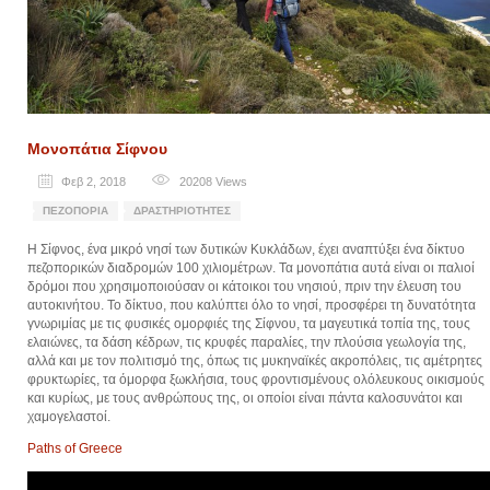
Μονοπάτια Σίφνου
Φεβ 2, 2018
20208
Views
ΠΕΖΟΠΟΡΊΑ
ΔΡΑΣΤΗΡΙΌΤΗΤΕΣ
Η Σίφνος, ένα μικρό νησί των δυτικών Κυκλάδων, έχει αναπτύξει ένα δίκτυο
πεζοπορικών διαδρομών 100 χιλιομέτρων. Τα μονοπάτια αυτά είναι οι παλιοί
δρόμοι που χρησιμοποιούσαν οι κάτοικοι του νησιού, πριν την έλευση του
αυτοκινήτου. Το δίκτυο, που καλύπτει όλο το νησί, προσφέρει τη δυνατότητα
γνωριμίας με τις φυσικές ομορφιές της Σίφνου, τα μαγευτικά τοπία της, τους
ελαιώνες, τα δάση κέδρων, τις κρυφές παραλίες, την πλούσια γεωλογία της,
αλλά και με τον πολιτισμό της, όπως τις μυκηναϊκές ακροπόλεις, τις αμέτρητες
φρυκτωρίες, τα όμορφα ξωκλήσια, τους φροντισμένους ολόλευκους οικισμούς
και κυρίως, με τους ανθρώπους της, οι οποίοι είναι πάντα καλοσυνάτοι και
χαμογελαστοί.
Paths of Greece