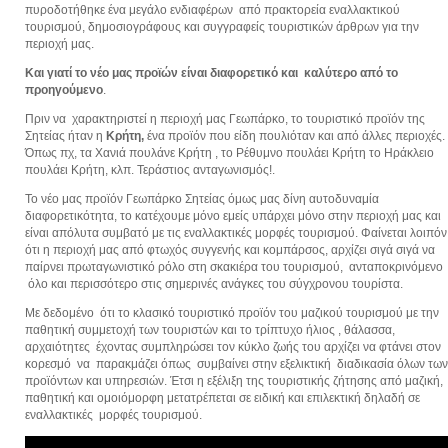
πυροδοτήθηκε ένα μεγάλο ενδιαφέρων από πρακτορεία εναλλακτικού
τουρισμού, δημοσιογράφους και συγγραφείς τουριστικών άρθρων για την
περιοχή μας.
Και γιατί το νέο μας προϊών είναι διαφορετικό και καλύτερο από το
προηγούμενο
.
Πριν να χαρακτηριστεί η περιοχή μας Γεωπάρκο, το τουριστικό προϊόν της
Σητείας ήταν η
Κρήτη,
ένα προϊόν που είδη πουλιόταν και από άλλες περιοχές.
Όπως πχ, τα Χανιά πουλάνε Κρήτη , το Ρέθυμνο πουλάει Κρήτη το Ηράκλειο
πουλάει Κρήτη, κλπ. Τεράστιος ανταγωνισμός!.
Το νέο μας προϊόν Γεωπάρκο Σητείας όμως μας δίνη αυτοδυναμία
διαφορετικότητα, το κατέχουμε μόνο εμείς υπάρχει μόνο στην περιοχή μας και
είναι απόλυτα συμβατό με τις εναλλακτικές μορφές τουρισμού. Φαίνεται λοιπόν
ότι η περιοχή μας από φτωχός συγγενής και κομπάρσος, αρχίζει σιγά σιγά να
παίρνει πρωταγωνιστικό ρόλο στη σκακιέρα του τουρισμού, ανταποκρινόμενο
όλο και περισσότερο στις σημερινές ανάγκες του σύγχρονου τουρίστα.
Με δεδομένο ότι το κλασικό τουριστικό προϊόν του μαζικού τουρισμού με την
παθητική συμμετοχή των τουριστών και το τρίπτυχο ήλιος , θάλασσα,
αρχαιότητες έχοντας συμπληρώσει τον κύκλο ζωής του αρχίζει να φτάνει στον
κορεσμό να παρακμάζει όπως συμβαίνει στην εξελικτική διαδικασία όλων των
προϊόντων και υπηρεσιών. Έτσι η εξέλιξη της τουριστικής ζήτησης από μαζική,
παθητική και ομοιόμορφη μετατρέπεται σε ειδική και επιλεκτική δηλαδή σε
εναλλακτικές μορφές τουρισμού.