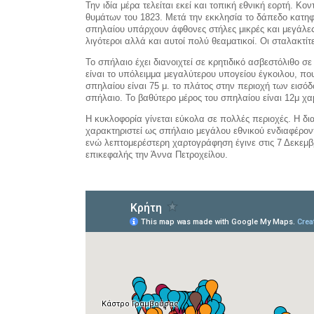
Την ιδία μέρα τελείται εκεί και τοπική εθνική εορτή. Κ
θυμάτων του 1823. Μετά την εκκλησία το δάπεδο κατηφορί
σπηλαίου υπάρχουν άφθονες στήλες μικρές και μεγάλες 
λιγότεροι αλλά και αυτοί πολύ θεαματικοί. Οι σταλακτ
Το σπήλαιο έχει διανοιχτεί σε κρητιδικό ασβεστόλιθο σ
είναι το υπόλειμμα μεγαλύτερου υπογείου έγκοιλου, πο
σπηλαίου είναι 75 μ. το πλάτος στην περιοχή των εισ
σπήλαιο. Το βαθύτερο μέρος του σπηλαίου είναι 12μ χα
Η κυκλοφορία γίνεται εύκολα σε πολλές περιοχές. Η δι
χαρακτηριστεί ως σπήλαιο μεγάλου εθνικού ενδιαφέρο
ενώ λεπτομερέστερη χαρτογράφηση έγινε στις 7 Δεκεμβ
επικεφαλής την Άννα Πετροχείλου.