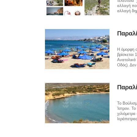
τελευταία 
αλλαγή που
αλλαγή δη
Παραλ
Η όμορφη α
βρίσκεται 
Ανατολικά 
Οδός). Δεν
Παραλ
Το Βούλισμ
Ίστρον. Το
χιλιόμετρα
Ιεράπετρας