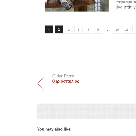
πέρασμα το
ένα σπίτι γ
…
1
2
3
4
5
10
11
Older Entry
Θεριόσπηλιος
You may also like: