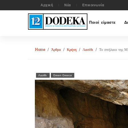
Αρχική
Νέα
Επικοινωνία
Ποιοί είμαστε
Δ
Home
Άρθρα
Κρήτη
Λασίθι
Το σπήλαιο της Μ
Λασίθι
Green Greece