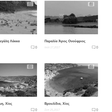
εγάλη Λάκκα
Παραλία Άγιος Ονούφριος
0
0
Ιούλ 17,2017
μη, Χίος
Βρουλίδια, Χίος
0
0
Σεπ 25,2017