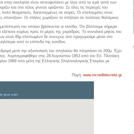
οντά στην εκκλησία είναι οστεοφυλάκιο με λίγα από τα ιερά οστά των
ζει και στο τέλος γίνεται οριζόντιο. Σε όλες τις περιοχές του
πολύ θεαματικές, διατεταγμένες σε σειρές. Οι σταλαγμίτες είναι
ίτες σπανίζουν. Οι στήλες χωρίζουν το σπήλαιο σε πολλούς θαλάμους.
ε μετάπτωση του οποίου βρίσκονται οι είσοδοι. Ότι βλέπουμε σήμερα
υ εξέτεινε κυρίως προς το μέρος της χαράδρας. Το συνολικό μήκος του
όδων είναι 45μ ελαττωμένο δε συνεχώς όσο προχωρούμε μέσα στο
μηλότερα από το επίπεδο της εισόδου.
αδρομή μετά την αξιοποίηση του σπηλαίου θα πλησιάσει τα 200μ. Έχει
ντος. Χαρτογραφήθηκε στις 28 Αυγούστου 1953 από τον Ελ. Πλατάκη
ρίου 1969 από μέλη της Ελληνικής Σπηλαιολογικής Εταιρίας με
Πηγή:
www.incrediblecrete.gr