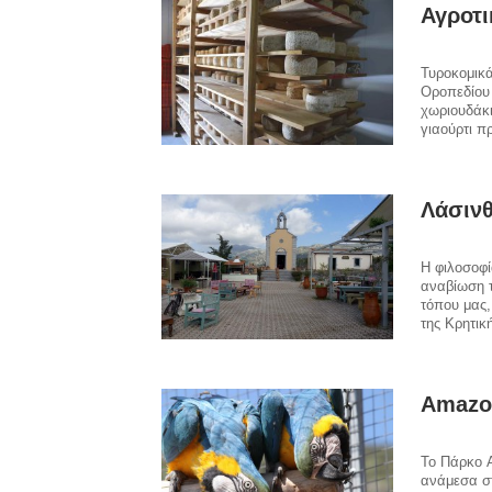
Αγροτι
Τυροκομικά
Οροπεδίου 
χωριουδάκι
γιαούρτι πρ
Λάσιν
Η φιλοσοφί
αναβίωση τ
τόπου μας,
της Κρητικ
Amazo
Το Πάρκο 
ανάμεσα στ