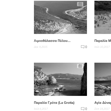
Λιμνοθάλασσα Πύλου...
Παραλία Μ
0
Δεκ 9,2015
Ιούλ 10,2017
Παραλία Γρότα (La Grotta)
Αγία Δύνα
0
Ιούλ 6,2017
Σεπ 19,2017