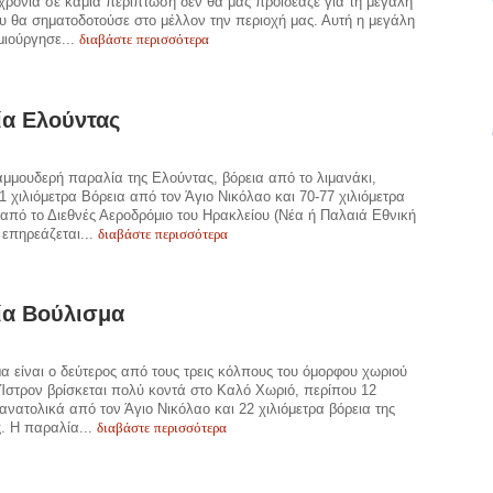
χρόνια σε καμία περίπτωση δεν θα μας προϊδέαζε για τη μεγάλη
 θα σηματοδοτούσε στο μέλλον την περιοχή μας. Αυτή η μεγάλη
διαβάστε περισσότερα
μιούργησε...
ία Ελούντας
μμουδερή παραλία της Ελούντας, βόρεια από το λιμανάκι,
11 χιλιόμετρα Βόρεια από τον Άγιο Νικόλαο και 70-77 χιλιόμετρα
από το Διεθνές Αεροδρόμιο του Ηρακλείου (Νέα ή Παλαιά Εθνική
διαβάστε περισσότερα
 επηρεάζεται...
ία Βούλισμα
α είναι ο δεύτερος από τους τρεις κόλπους του όμορφου χωριού
 Ίστρον βρίσκεται πολύ κοντά στο Καλό Χωριό, περίπου 12
 ανατολικά από τον Άγιο Νικόλαο και 22 χιλιόμετρα βόρεια της
διαβάστε περισσότερα
. Η παραλία...