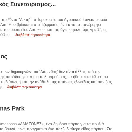
κός Συνεταιρισμός...
 προϊόντα "Δίκτη" Το Τυροκομείο του Αγροτικού Συνεταιρισμού
Λασιθίου βρίσκεται στο Τζερμιάδο, ένα από τα πανέμορφα
α του οροπεδίου Λασιθίου, και παράγει κεφαλοτύρι, γραβιέρα,
διαβάστε περισσότερα
όβειο,...
θος
α των δημιουργών του “Λάσινθος” δεν είναι άλλος από την
ης παράδοσης και του πολιτισμού μας, τα ήθη και τα έθιμα του
 τη διάσωση και την ανάδειξη της σπάνιας χλωρίδας και πανίδας
διαβάστε περισσότερα
ής...
nas Park
Amazonas «ΑΜΑΖΟΝΕΣ», ένα δημόσιο πάρκο για τα πουλιά
α βουνά, είναι πραγματικά ένα πολύ ιδιαίτερο είδος πάρκου. Στο