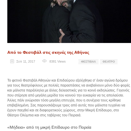
Από το Φεστιβάλ στις σκηνές της Αθήνας
Σεπ 11, 2017
8381
Views
ΦΕΣΤΙΒΆΛ
ΘΈΑΤΡΟ
Το φετινό Φεστιβάλ Αθηνών και Επιδαύρου εξελίχθηκε σ’ έναν αγώνα δρόμου
για τους θεατρόφιλους με πολλές παραστάσεις να ανεβαίνουν μόνο δύο φορές
και μάλιστα παράλληλα με άλλες δελεαστικές για το κοινό εκδηλώσεις. Γεγονός
που στέρησε από μεγάλη μερίδα του κοινού την ευκαιρία να τις απολαύσει.
Άλλες πάλι γνώρισαν τόσο μεγάλη επιτυχία, που η συνέχεια τους κρίθηκε
επιβεβλημένη. Σας παρουσιάζουμε τρεις από αυτές που μάλιστα τυχαίνει να
έχουν παιχθεί και σε διαφορετικούς χώρους, στην Μικρή Επίδαυρο, στο
Θέατρο Ολύμπια και στις ταβέρνες του Πειραιά.
«Μήδεια» από τη μικρή Επίδαυρο στο Πορεία