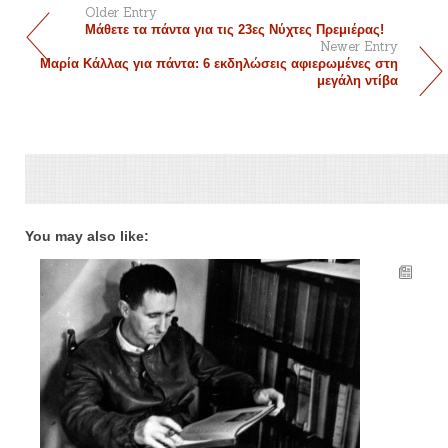
Older Entry
Μάθετε τα πάντα για τις 23ες Νύχτες Πρεμιέρας!
Newer Entry
Μαρία Κάλλας για πάντα: 6 εκδηλώσεις αφιερωμένες στη
μεγάλη ντίβα
You may also like: