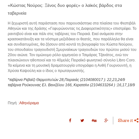
«Κώστας Νούρος: Ξένος δυο φορές» ο λαϊκός βάρδος στα
ταβερνεία
Η ξεχωριστή αυτή παράσταση που παρουσιάστηκε στα πλαίσια του Φεστιβάλ
Αθηνών και της δράσης «Γεφυρώνοντας τις Διαφορετικότητες» επιστρέφει. Το
ραντεβού είναι και πάλι στις ταβέρνες του Πειραιά. Εκεί ανάμεσα στην
κρασοκατάνυξη και τα νόστιμα μεζεδάκια οι θεατές, που παράλληλα θα είναι
και συνδαιτυμόνες, θα ζήσουν από κοντά τη βιογραφία του Κώστα Νούρου,
του σπουδαίου τραγουδιστή Σμυρναίικων τραγουδιών του πρώτου μισού του
20ου αιώνα. Τον ομώνυμο ρόλο ερμηνεύει ο Τσιμάρας Τζανάτος, ενώ τον
πλαισιώνουν ηθοποιοί και το 40μελές Πειραϊκό φωνητικό σύνολο LIbro Coro.
Τα κείμενα και τη μουσική δραματουργία υπογράφει η Ανθή Γουρνουντή, η
Χρύσα Καψούλη και ο ίδιος ο πρωταγωνιστής.
*ταβέρνα Ρεβαϊζι Θερμοπυλών 28,Πειραιάς (2104080017 ): 22,23,24/9
ταβέρνα Ρούκουνας Ελ. Βενιζέλου 166, Κερατσίνι (2104633264 ) :16,17,18/9
Πηγή :
Αθηνόραμα
Share it