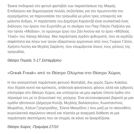
Έκανε ποδαρικό στο φετινό φεστιβάλ των παραστάσεων της Μικρής
Επιδαύρου και δημιούργησε πολλές συζητήσεις για την πρωτοτυπία του
εγχειρήματος να παρουσιάσει την τραγωδία με μόνο τρεις υποκριτές και
μάλιστα άνδρες. Η παράσταση του Δημήτρη Καραντζά είναι ουσιαστικά ένας
διάλογος του έργου του Ευριπίδη με το σενάριο του Πιερ Πάολο Παζολίνι για
την ταινία «Μήδεια», το ομώνυμο έργο του Ζαν Ανούιγ και το έργο «Μήδειας
Υλικό» του Χάινερ Μύλλερ. Μια παράσταση σχεδόν ψιθυριστή, που σε κερδίζει
σαφέστατα και λόγω των τριών εξαιρετικών ερμηνειών από τους Γιώργο Γάλλο,
Χρήστο Λούλη και Μιχάλη Σαράντη, που επωμίζονται όλους τους ρόλους της
τραγωδίας.
Θέατρο Πορεία, 5-17 Σεπτεμβρίου
«Greak Freak» από το Θέατρο Ολύμπια στο Θέατρο Χώρος
Η πιο ανατρεπτική παράσταση φετινού Φεστιβάλ, δια χειρός Σίμου Κακάλα,
που δίχασε κοινό και κριτικούς, απέκτησε φανατικούς φίλους αλλά και εχθρούς
επιστρέφει στο Θέατρο Χώρος και υπόσχεται να μην αφήσει τίποτα όρθιο στο
πέρασμά του με το βιτρυολικό της χιούμορ. Ένα αυτοαναφορικό βαριετέ με μια
ομάδα ηθοποιών (Δήμητρα Κούζα, Μιχάλης Βαλάσογλου, Κωνσταντίνος
Μωραΐτης, Κλέων Γρηγοριάδης, Έλενα Μαυρίδου ) που μαζί με το σκηνοθέτη
κυριολεκτικά σαρώνουν σκηνή και πλατεία με αναρχική διάθεση σε μια
παράσταση σκεπτόμενη που σε στιγμές σε κάνει να ξεκαρδίζεσαι.
Θέατρο Χώρος -Πρεμιέρα 27/10