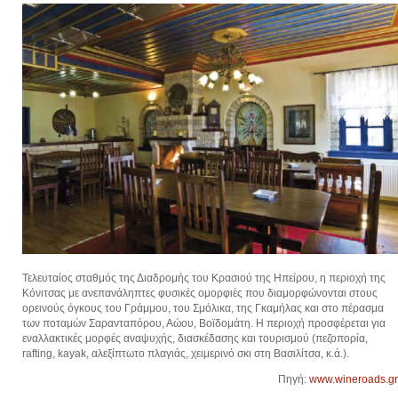
Τελευταίος σταθμός της Διαδρομής του Κρασιού της Ηπείρου, η περιοχή της
Κόνιτσας με ανεπανάληπτες φυσικές ομορφιές που διαμορφώνονται στους
ορεινούς όγκους του Γράμμου, του Σμόλικα, της Γκαμήλας και στο πέρασμα
των ποταμών Σαρανταπόρου, Αώου, Βοϊδομάτη. Η περιοχή προσφέρεται για
εναλλακτικές μορφές αναψυχής, διασκέδασης και τουρισμού (πεζοπορία,
rafting, kayak, αλεξίπτωτο πλαγιάς, χειμερινό σκι στη Βασιλίτσα, κ.ά.).
Πηγή:
www.wineroads.gr