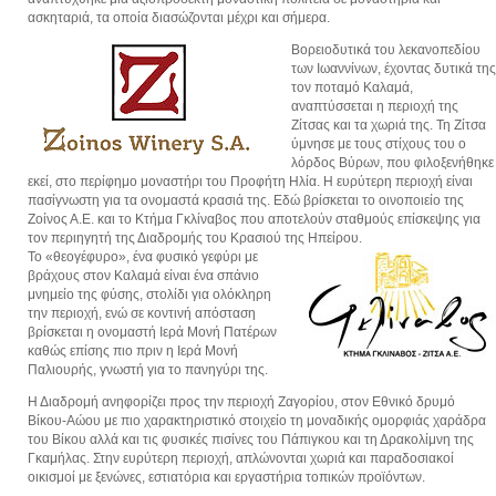
ασκηταριά, τα οποία διασώζονται μέχρι και σήμερα.
Βορειοδυτικά του λεκανοπεδίου
των Ιωαννίνων, έχοντας δυτικά της
τον ποταμό Καλαμά,
αναπτύσσεται η περιοχή της
Ζίτσας και τα χωριά της. Τη Ζίτσα
ύμνησε με τους στίχους του ο
λόρδος Βύρων, που φιλοξενήθηκε
εκεί, στο περίφημο μοναστήρι του Προφήτη Ηλία. Η ευρύτερη περιοχή είναι
πασίγνωστη για τα ονομαστά κρασιά της. Εδώ βρίσκεται το οινοποιείο της
Ζοίνος Α.Ε. και το Κτήμα Γκλίναβος που αποτελούν σταθμούς επίσκεψης για
τον περιηγητή της Διαδρομής του Κρασιού της Ηπείρου.
Το «θεογέφυρο», ένα φυσικό γεφύρι με
βράχους στον Καλαμά είναι ένα σπάνιο
μνημείο της φύσης, στολίδι για ολόκληρη
την περιοχή, ενώ σε κοντινή απόσταση
βρίσκεται η ονομαστή Ιερά Μονή Πατέρων
καθώς επίσης πιο πριν η Ιερά Μονή
Παλιουρής, γνωστή για το πανηγύρι της.
Η Διαδρομή ανηφορίζει προς την περιοχή Ζαγορίου, στον Εθνικό δρυμό
Βίκου-Αώου με πιο χαρακτηριστικό στοιχείο τη μοναδικής ομορφιάς χαράδρα
του Βίκου αλλά και τις φυσικές πισίνες του Πάπιγκου και τη Δρακολίμνη της
Γκαμήλας. Στην ευρύτερη περιοχή, απλώνονται χωριά και παραδοσιακοί
οικισμοί με ξενώνες, εστιατόρια και εργαστήρια τοπικών προϊόντων.