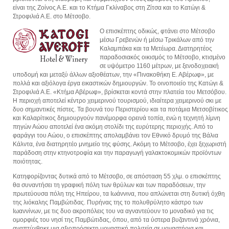
είναι της Ζοίνος Α.Ε. και το Κτήμα Γκλίναβος στη Ζίτσα και το Κατώγι &
Στροφιλιά Α.Ε. στο Μέτσοβο.
O επισκέπτης οδικώς, φτάνει στο Μέτσοβο
μέσω Γρεβενών ή μέσω Τρικάλων από την
Καλαμπάκα και τα Μετέωρα. Διατηρητέος
παραδοσιακός οικισμός το Μέτσοβο, κτισμένο
σε υψόμετρο 1160 μέτρων, με ξενοδοχειακή
υποδομή και μεταξύ άλλων αξιοθέατων, την «Πινακοθήκη Ε. Αβέρωφ», με
πολλά και αξιόλογα έργα εικαστικών δημιουργών. Το οινοποιείο της Κατώγι &
Στροφιλιά Α.Ε. «Κτήμα Αβέρωφ», βρίσκεται κοντά στην πλατεία του Μετσόβου.
Η περιοχή αποτελεί κέντρο χειμερινού τουρισμού, ιδιαίτερα χειμερινού σκι με
δυο σημαντικές πίστες. Τα βουνά του Περιστερίου και τα ποτάμια Μετσοβίτικος
και Καλαρίτικος δημιουργούν πανέμορφα ορεινά τοπία, ενώ η τεχνητή λίμνη
πηγών Αώου αποτελεί ένα ακόμη στολίδι της ευρύτερης περιοχής. Από το
φαράγγι του Αώου, ο επισκέπτης απολαμβάνει τον Εθνικό δρυμό της Βάλια
Κάλντα, ένα διατηρητέο μνημείο της φύσης. Ακόμη το Μέτσοβο, έχει ξεχωριστή
παράδοση στην κτηνοτροφία και την παραγωγή γαλακτοκομικών προϊόντων
ποιότητας.
Κατηφορίζοντας δυτικά από το Μέτσοβο, σε απόσταση 55 χλμ. ο επισκέπτης
θα συναντήσει τη γραφική πόλη των θρύλων και των παραδόσεων, την
πρωτεύουσα πόλη της Ηπείρου, τα Ιωάννινα, που απλώνεται στη δυτική όχθη
της λιόκαλης Παμβώτιδας. Πυρήνας της το πολυθρύλητο κάστρο των
Ιωαννίνων, με τις δυο ακροπόλεις του να αγναντεύουν το μοναδικό για τις
ομορφιές του νησί της Παμβώτιδας, όπου, από τα ύστερα βυζαντινά χρόνια,
αναπτύχθηκε μια αξιοπρόσεκτη μοναστική πολιτεία σε μοναστήρια και