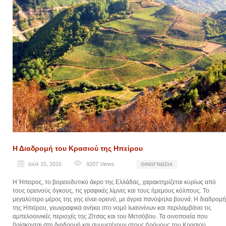
Η Διαδρομή του Κρασιού της Ηπείρου
Ιούλ 15, 2016
9207
Views
ΟΙΝΟΓΝΩΣΊΑ
Η Ήπειρος, το βορειοδυτικό άκρο της Ελλάδας, χαρακτηρίζεται κυρίως από
τους ορεινούς όγκους, τις γραφικές λίμνες και τους ήρεμους κόλπους. Το
μεγαλύτερο μέρος της γης είναι ορεινό, με άγρια πανύψηλα βουνά. Η διαδρομή
της Ηπείρου, γεωγραφικά ανήκει στο νομό Ιωαννίνων και περιλαμβάνει τις
αμπελοοινικές περιοχές της Ζίτσας και του Μετσόβου. Τα οινοποιεία που
βρίσκονται στη διαδρομή και συμμετέχουν στους Δρόμους του Κρασιού,