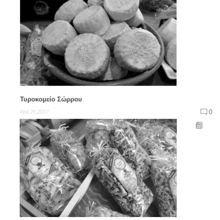
Τυροκομείο Σώρρου
0
Μαΐ 29,2017