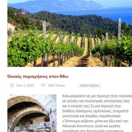
Οινικές περιηγήσεις στον Άθω
Σεπ 1, 2016
6547
Views
ΟΙΝΟΓΝΩΣΊΑ
Καλωσορίσατε σε μια περιοχή τόσο πλούσια
σε γεύσεις και οινολογικές απολαύσεις όσο
και η ιστορία της! Σε μια περιοχή που
διαθέτει διάσημους αμπελώνες, ονομαστά
οινοποιεία και δεκάδες παραδοσιακά
«Τσιπουρο-κάζανα» μέσα και έξω από την
Αθωνική Κοινότητα, αλλά και μεγάλη
παράδοση στη δημιουργία ονομαστών