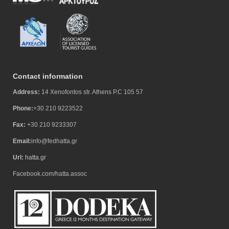
Contact information
Address:
14 Xenofontos str. Athens P.C 105 57
Phone:
+30 210 9223522
Fax:
+30 210 9233307
Email:
info@fedhatta.gr
Url:
hatta.gr
Facebook.com/hatta.assoc