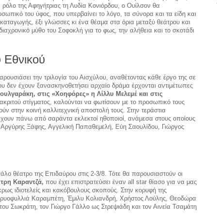
 ρόλο της Αφηγήτριας τη Λυδία Κονιόρδου, ο Ουίλσον θα
ωπικό του ύφος, που υπερβαίνει το λόγο, τα σύνορα και τα είδη και
ς καταγωγής, έξι γλώσσες κι ένα θέαμα στα όρια μεταξύ θεάτρου και
διαχρονικό μύθο του Σοφοκλή για το φως, την αλήθεια και το σκοτάδι
υ Εθνικού
αρουσιάσει την τριλογία του Αισχύλου, αναθέτοντας κάθε έργο της σε
που δεν έχουν ξανασκηνοθετήσει αρχαίο δράμα έρχονται αντιμέτωπες
ουλγαράκη, στις «Χοηφόρες» η Λίλλυ Μελεμέ και στις
ακριτού στίγματος, καλούνται να φωτίσουν με το προσωπικό τους
ούν στην κοινή καλλιτεχνική αποστολή τους. Στην τεράστια
χουν πάνω από σαράντα εκλεκτοί ηθοποιοί, ανάμεσα στους οποίους
, Αργύρης Ξάφης, Αγγελική Παπαθεμελή, Εύη Σαουλίδου, Γιώργος
άλο θέατρο της Επιδαύρου στις 2-3/8. Τότε θα παρουσιαστούν οι
τρη Καραντζά,
που έχει επιστρατεύσει έναν all star θίασο για να μας
κρως ιδιοτελείς και κακόβουλους σκοπούς. Στην κορυφή της
Καρυοφυλλιά Καραμπέτη, Έμιλυ Κολιανδρή, Χρήστος Λούλης, Θεοδώρα
του Σωκράτη, τον Γιώργο Γάλλο ως Στρεψιάδη και τον Αινεία Τσαμάτη