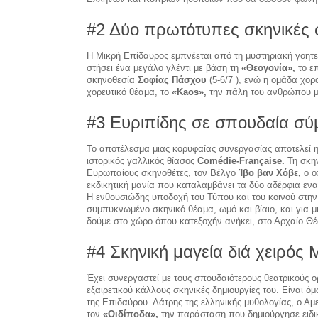
#2 Δύο πρωτότυπες σκηνικές 
Η Μικρή Επίδαυρος εμπνέεται από τη μυστηριακή γοητ
στήσει ένα μεγάλο γλέντι με βάση τη
«Θεογονία»,
το ε
σκηνοθεσία
Σοφίας Πάσχου
(5-6/7 ), ενώ η ομάδα χο
χορευτικό θέαμα, το
«Kaos»,
την πάλη του ανθρώπου με
#3 Ευριπίδης σε σπουδαία σ
Το αποτέλεσμα μιας κορυφαίας συνεργασίας αποτελεί
ιστορικός γαλλικός θίασος
Comédie-Française.
Τη σκη
Ευρωπαίους σκηνοθέτες, τον Βέλγο
Ίβο βαν Χόβε,
ο ο
εκδικητική μανία που καταλαμβάνει τα δύο αδέρφια εναν
Η ενθουσιώδης υποδοχή του Τύπου και του κοινού στην
συμπυκνωμένο σκηνικό θέαμα, ωμό και βίαιο, και για μ
δούμε στο χώρο όπου κατεξοχήν ανήκει, στο Αρχαίο Θέα
#4 Σκηνική μαγεία διά χειρό
Έχει συνεργαστεί με τους σπουδαιότερους θεατρικούς ο
εξαιρετικού κάλλους σκηνικές δημιουργίες του. Είναι 
της Επιδαύρου. Λάτρης της ελληνικής μυθολογίας, ο Αμ
τον
«Οιδίποδα»,
την παράσταση που δημιούργησε ειδικ