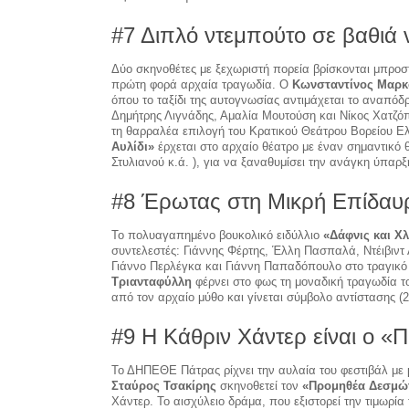
#7 Διπλό ντεμπούτο σε βαθιά 
Δύο σκηνοθέτες με ξεχωριστή πορεία βρίσκονται μπροσ
πρώτη φορά αρχαία τραγωδία. Ο
Κωνσταντίνος Μαρ
όπου το ταξίδι της αυτογνωσίας αντιμάχεται το αναπόδ
Δημήτρης Λιγνάδης, Αμαλία Μουτούση και Νίκος Χατζόπ
τη θαρραλέα επιλογή του Κρατικού Θεάτρου Βορείου Ε
Αυλίδι»
έρχεται στο αρχαίο θέατρο με έναν σημαντικό 
Στυλιανού κ.ά. ), για να ξαναθυμίσει την ανάγκη ύπαρ
#8 Έρωτας στη Μικρή Επίδαυ
Το πολυαγαπημένο βουκολικό ειδύλλιο
«Δάφνις και Χ
συντελεστές: Γιάννης Φέρτης, Έλλη Πασπαλά, Ντέιβιντ Λ
Γιάννο Περλέγκα και Γιάννη Παπαδόπουλο στο τραγικό
Τριανταφύλλη
φέρνει στο φως τη μοναδική τραγωδία 
από τον αρχαίο μύθο και γίνεται σύμβολο αντίστασης (2-
#9 Η Κάθριν Χάντερ είναι ο 
Το ΔΗΠΕΘΕ Πάτρας ρίχνει την αυλαία του φεστιβάλ με
Σταύρος Τσακίρης
σκηνοθετεί τον
«Προμηθέα Δεσμώ
Χάντερ. Το αισχύλειο δράμα, που εξιστορεί την τιμωρία