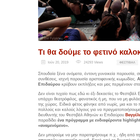
Τι θα δούμε το φετινό καλο
Ιούν 20, 2019
24293
Views
ΦΕΣΤΙΒΆΛ
Σπουδαία ξένα ονόματα, έντονη γυναικεία παρουσία, σ
συνθέσεις, ισχνή παρουσία αριστοφανικής κωμωδίας.
Α
Επιδαύρου
κρύβουν εκπλήξεις και μας περιμένουν στο 
Δεν είναι τυχαίο πως εδώ κι έξι δεκαετίες το Φεστιβάλ
υπάρχει θεατρόφιλος, φανατικός ή μη, που να μη φυλάε
της χώρας. Ειδικά φέτος φάνηκε από νωρίς, μια και τ
πολλούς και καλούς λόγους για να πραγματοποιήσουμε 
διευθυντής του Φεστιβάλ Αθηνών κι Επιδαύρου
Βαγγέλ
παραδίδει
ένα πρόγραμμα με ενδιαφέροντα highlight
«αναμενόμενο».
Δεν μπορούμε να μην παρατηρήσουμε π.χ., ήδη από τ