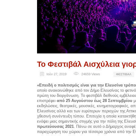
Το Φεστιβάλ Αισχύλεια γιορ
Ιούν 27, 2019
24659
Views
ΦΕΣΤΙΒΆΛ
«Επειδή ο πολιτισμός είναι για την Ελευσίνα τρόπ
οποίο ανακοινώθηκε από τον Δήμο Ελευσίνας το φετιν
πρώτη του διοργάνωση. Το φεστιβάλ διεθνούς εμβέλειας
επιστρέφει
από 25 Αυγούστου έως 28 Σεπτεμβρίου
μ
εκδηλώσεις, θεατρικές, μουσικές, κινηματογραφικές, απο
Ελευσίνας αλλά και των ευρύτερων περιοχών της Αττι
χθεσινή συνέντευξη τύπου. Επιτυχία η οποία κατακτήθ
ενόψει μιας σημαντικής στιγμής για την πόλη της Ελευ
πρωτεύουσας 2021
. Πάνω σε αυτό ο Δήμαρχος αναφέρ
παραχώρηση του χώρου για τέσσερα χρόνια από την Εθν