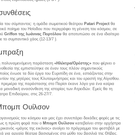
συνθέσεις
εία του σύμπαντος: η ομάδα σωματικού θεάτρου
Patari Project
θα
πικό ποίημα του Ησίοδου που περιγράφει τη γένεση του κόσμου, σε
ρού
Griffon της Ιωάννας Πορτόλου
θα αποτυπώσει σε ένα ιδιαίτερο
 το συμπαντικό χάος (12-13/7 ).
ύμπραξη
 η πολυναμενόμενη παράσταση
«Ηλέκτρα/Ορέστης»
που φέρνει ο
νοθεσία της εμπιστεύτηκε σε έναν τους πλέον σημαντικούς
ποίος ένωσε τα δύο έργα του Ευριπίδη σε ένα, εστιάζοντας στην
τίον της μητέρας τους Κλυταιμνήστρας και του εραστή της Αίγισθου.
 πρεμιέρα της παράστασης στο Παρίσι έκανε λόγο για ένα καίρια
ια μοναδική ανασύνθεση της ιστορίας των Ατρειδών. Εμείς θα τη
τρο Επιδαύρου, στις 26-27/7.
ς Μπομπ Ουίλσον
ργανισμούς του κόσμου και μας έχει συνεπάρει δεκάδες φορές με τις
όμως η πρώτη φορά που ο
Μπομπ Ουίλσον
κατεβαίνει στην ορχήστρα
ερικανός «μάγος της εικόνας» ανοίγει το πρόγραμμα του φεστιβάλ με
ά για αρχαία θέατρα βασισμένος στο μύθο του βασιλιά της Θήβας.