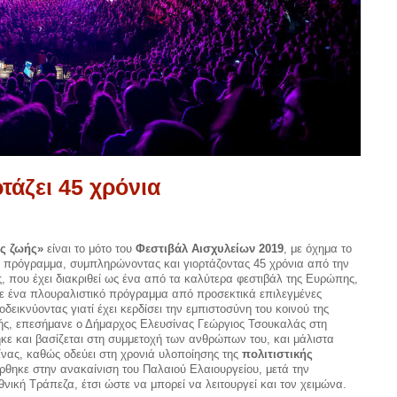
τάζει 45 χρόνια
ος ζωής»
είναι το μότο του
Φεστιβάλ Αισχυλείων 2019
, με όχημα το
ό πρόγραμμα, συμπληρώνοντας και γιορτάζοντας 45 χρόνια από την
, που έχει διακριθεί ως ένα από τα καλύτερα φεστιβάλ της Ευρώπης,
ε ένα πλουραλιστικό πρόγραμμα από προσεκτικά επιλεγμένες
δεικνύοντας γιατί έχει κερδίσει την εμπιστοσύνη του κοινού της
κής, επεσήμανε ο Δήμαρχος Ελευσίνας Γεώργιος Τσουκαλάς στη
ηκε και βασίζεται στη συμμετοχή των ανθρώπων του, και μάλιστα
σίνας, καθώς οδεύει στη χρονιά υλοποίησης της
πολιτιστικής
θηκε στην ανακαίνιση του Παλαιού Ελαιουργείου, μετά την
ική Τράπεζα, έτσι ώστε να μπορεί να λειτουργεί και τον χειμώνα.