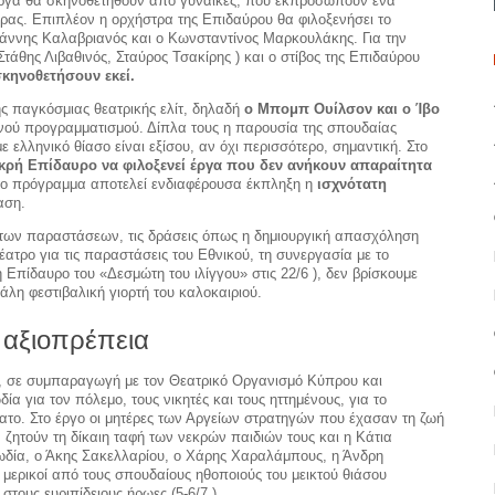
ργα θα σκηνοθετηθούν από γυναίκες, που εκπροσωπούν ένα
ρας. Επιπλέον η ορχήστρα της Επιδαύρου θα φιλοξενήσει το
άννης Καλαβριανός και ο Κωνσταντίνος Μαρκουλάκης. Για την
Στάθης Λιβαθινός, Σταύρος Τσακίρης ) και ο στίβος της Επιδαύρου
κηνοθετήσουν εκεί.
ς παγκόσμιας θεατρικής ελίτ, δηλαδή
ο Μπομπ Ουίλσον και ο Ίβο
ινού προγραμματισμού. Δίπλα τους η παρουσία της σπουδαίας
 ελληνικό θίασο είναι εξίσου, αν όχι περισσότερο, σημαντική. Στο
κρή Επίδαυρο να φιλοξενεί έργα που δεν ανήκουν απαραίτητα
το πρόγραμμα αποτελεί ενδιαφέρουσα έκπληξη η
ισχνότατη
αση.
των παραστάσεων, τις δράσεις όπως η δημιουργική απασχόληση
έατρο για τις παραστάσεις του Εθνικού, τη συνεργασία με το
Επίδαυρο του «Δεσμώτη του ιλίγγου» στις 22/6 ), δεν βρίσκουμε
γάλη φεστιβαλική γιορτή του καλοκαιριού.
ν αξιοπρέπεια
ο, σε συμπαραγωγή με τον Θεατρικό Οργανισμό Κύπρου και
ία για τον πόλεμο, τους νικητές και τους ηττημένους, για το
ατο. Στο έργο οι μητέρες των Αργείων στρατηγών που έχασαν τη ζωή
ζητούν τη δίκαιη ταφή των νεκρών παιδιών τους και η Κάτια
ωδία, ο Άκης Σακελλαρίου, ο Χάρης Χαραλάμπους, η Άνδρη
μερικοί από τους σπουδαίους ηθοποιούς του μεικτού θιάσου
ους ευριπίδειους ήρωες (5-6/7 ).