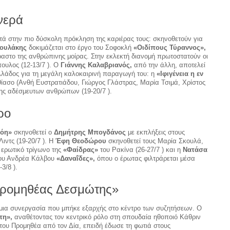
νερά
τά στην πιο δύσκολη πρόκληση της καριέρας τους: σκηνοθετούν για
κουλάκης
δοκιμάζεται στο έργο του Σοφοκλή
«Οιδίπους Τύραννος»,
ραστο της ανθρώπινης μοίρας. Στην εκλεκτή διανομή πρωτοστατούν οι
ουλος (12-13/7 ). Ο
Γιάννης Καλαβριανός,
από την άλλη, αποτελεί
λλάδος για τη μεγάλη καλοκαιρινή παραγωγή του: η
«Ιφιγένεια η εν
θίασο (Ανθή Ευστρατιάδου, Γιώργος Γλάστρας, Μαρία Τσιμά, Χρίστος
ξης αδέσμευτων ανθρώπων (19-20/7 ).
ρο
λόη»
σκηνοθετεί ο
Δημήτρης Μπογδάνος
με εκπλήξεις στους
ιντς (19-20/7 ). Η
Έφη Θεοδώρου
σκηνοθετεί τους Μαρία Σκουλά,
 ερωτικό τρίγωνο της
«Φαίδρας»
του Ρακίνα (26-27/7 ) και η
Νατάσα
του Ανδρέα Κάλβου
«Δαναΐδες»,
όπου ο έρωτας φιλτράρεται μέσα
3/8 ).
«Προμηθέας Δεσμώτης»
 μια συνεργασία που μπήκε εξαρχής στο κέντρο των συζητήσεων. Ο
τη»,
αναθέτοντας τον κεντρικό ρόλο στη σπουδαία ηθοποιό Κάθριν
 του Προμηθέα από τον Δία, επειδή έδωσε τη φωτιά στους