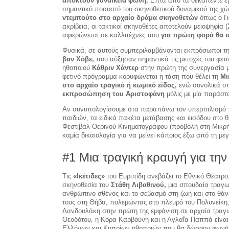
αποκτούν γυναικεία φωνή.
Επτά από τα δεκαπέντε έ
σημαντικό ποσοστό του σκηνοθετικού δυναμικού της χώ
ντεμπούτο στο αρχαίο δράμα σκηνοθετών
όπως ο Γι
ακρίβεια, οι τακτικοί σκηνοθέτες αποτελούν μειοψηφία (
αφιερώνεται σε καλλιτέχνες που
για πρώτη φορά θα σ
Φυσικά, σε αυτούς συμπεριλαμβάνονται εκπρόσωποι τη
βαν Χόβε,
που αύξησαν σημαντικά τις μετοχές του φετ
ηθοποιού
Κάθριν Χάντερ
στην πρώτη της συνεργασία με
φετινό πρόγραμμα κορυφώνεται η τάση που θέλει τη
Μι
στο αρχαίο τραγικό ή κωμικό είδος,
ενώ συνολικά σ
εκπροσώπηση του Αριστοφάνη
μόλις με μία παράστ
Αν συνυπολογίσουμε στα παραπάνω τον υπερτιτλισμό 
παιδιών, τα ειδικά πακέτα μετάβασης και εισόδου στο θ
Φεστιβάλ Θερινού Κινηματογράφου (προβολή στη Μικρή 
καμία δικαιολογία για να μείνει κάποιος έξω από τη με
#1 Μια τραγική κραυγή για τη
Τις
«Ικέτιδες»
του Ευριπίδη ανεβάζει το Εθνικό Θέατρ
σκηνοθεσία του
Στάθη Λιβαθινού,
μια σπουδαία τραγωδ
ανθρώπινο σθένος και το σεβασμό στη ζωή και στο θάν
τους στη Θήβα, πολεμώντας στο πλευρό του Πολυνείκη, 
Δανδουλάκη στην πρώτη της εμφάνιση σε αρχαία τραγ
Θεοδότου, η Κόρα Καρβούνη και η Αγλαΐα Παππά είναι 
Ελλήνων και Κυπρίων ηθοποιών που θα δώσουν φωνή στ