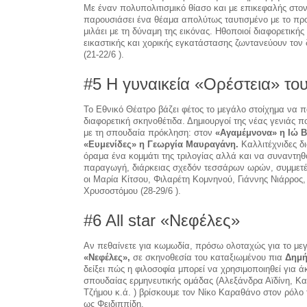
Με έναν πολυπολιτισμικό θίασο και με επικεφαλής στον
παρουσιάσει ένα θέαμα απολύτως ταυτισμένο με το προσ
μιλάει με τη δύναμη της εικόνας. Ηθοποιοί διαφορετική
εικαστικής και χορικής εγκατάστασης ζωντανεύουν τον 
(21-22/6 ).
#5 Η γυναικεία «Ορέστεια» το
Το Εθνικό Θέατρο βάζει φέτος το μεγάλο στοίχημα να π
διαφορετική σκηνοθέτιδα. Δημιουργοί της νέας γενιάς 
με τη σπουδαία πρόκληση: στον
«Αγαμέμνονα» η Ιώ Β
«Ευμενίδες» η Γεωργία Μαυραγάνη.
Καλλιτέχνιδες δι
όραμα ένα κομμάτι της τριλογίας αλλά και να συναντηθ
παραγωγή, διάρκειας σχεδόν τεσσάρων ωρών, συμμετέ
οι Μαρία Κίτσου, Φιλαρέτη Κομνηνού, Γιάννης Νιάρρος
Χρυσοστόμου (28-29/6 ).
#6 All star «Νεφέλες»
Αν πεθαίνετε για κωμωδία, πρόσω ολοταχώς για το μεγ
«Νεφέλες»,
σε σκηνοθεσία του καταξιωμένου πια
Δημή
δείξει πώς η φιλοσοφία μπορεί να χρησιμοποιηθεί για ά
σπουδαίας ερμηνευτικής ομάδας (Αλεξάνδρα Αϊδίνη, 
Τζήμου κ.ά. ) βρίσκουμε τον Νίκο Καραθάνο στον ρόλο 
ως Φειδιππίδη.