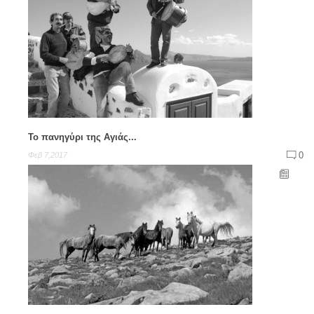
Το πανηγύρι της Αγιάς...
0
Φεβ 7,2017