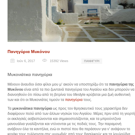
Πανηγύρια Μυκόνου
Ιούν 6, 2017
15392
Views
ΠΑΝΗΓΎΡΙ
Μυκονιάτικα πανηγύρια
Μένουν άναυδοι όσοι φίλοι μου μ’ ακούν να υποστηρίζω ότι τα
πανηγύρια της
Μυκόνου
είναι από τα πιο ζωντανά πανηγύρια του Αιγαίου και δεν μπορούν να
διανοηθούν ότι πίσω από τη βιτρίνα του lifestyle κρύβεται μια ζωή αυθεντική
των και ότι οι Μυκονιάτες τιμούν τα
πανηγύρια
τους.
Τα
μυκονιάτικα πανηγύρια
ως προς τον θρησκευτικό τους χαρακτήρα δεν
διαφέρουν πολύ από των άλλων νησιών του Αιγαίου. Μέρες πριν από τη γιορτή
οι εκκλησιές ασβεστώνονται και σημαιοστολίζονται, και τα μπρούντζινα
μανουάλια γυαλίζονται και ντύνονται με τις ποδιές τους. Την παραμονή
ανάβουν όλα τα καντήλια, ενώ οι πιστοί που θα περάσουν για ν’ ανάψουν το
κεράκι τους τυλίγονται στις μυρωδιές από τους βασιλικούς και τα λουλούδια.