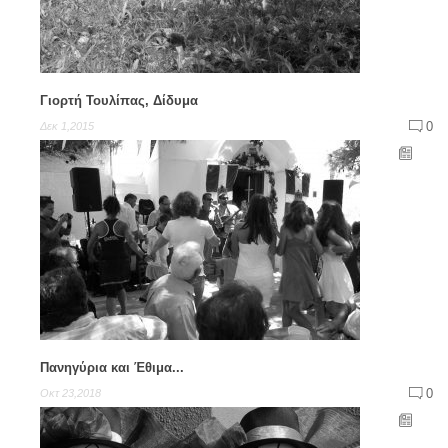
Γιορτή Τουλίπας, Δίδυμα
0
Δεκ 1,2015
Πανηγύρια και Έθιμα...
0
Οκτ 23,2018