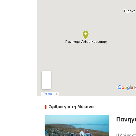
Άρθρα για τη Μύκονο
Πανηγύ
Η Δήλος σή