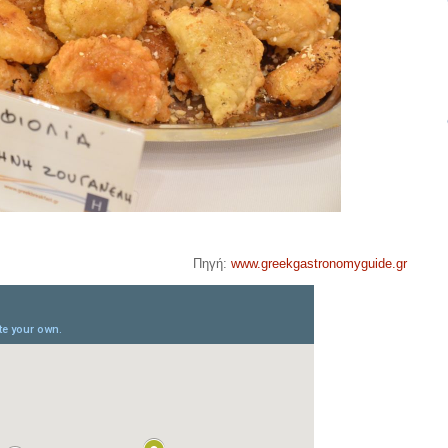
Πηγή:
www.greekgastronomyguide.gr