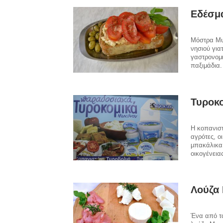
Εδέσμ
Μόστρα Μυ
νησιού για
γαστρονομι
παξιμάδια.
Τυροκ
Η κοπανισ
αγρότες, ο
μπακάλικα.
οικογένεια
Λούζα
Ένα από τα