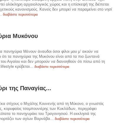
τεί ολόκληρη αρχαιολογικός χώρος και η επίσκεψή της διέπεται
χετικούς κανονισμούς. Κανείς δεν μπορεί να παραμείνει στο νησί
διαβάστε περισσότερα
..
ύρια Μυκόνου
α πανηγύρια Μένουν άναυδοι όσοι φίλοι μου μ’ ακούν να
 ότι τα πανηγύρια της Μυκόνου είναι από τα πιο ζωντανά
του Αιγαίου και δεν μπορούν να διανοηθούν ότι πίσω από τη
διαβάστε περισσότερα
 lifestyle κρύβεται...
ρι της Παναγίας...
έκα στίχους ο Μιχάλης Κουνενής από τη Μύκονο, ο γνωστός
, κορυφαίος τσαμπουνιέρης των Κυκλάδων, περιγράφει
ότατα το πανηγυράκι του Τραγονησιού. H εκκλησιά της
διαβάστε περισσότερα
ιορτάζει των αγίων Βαρνάβα...