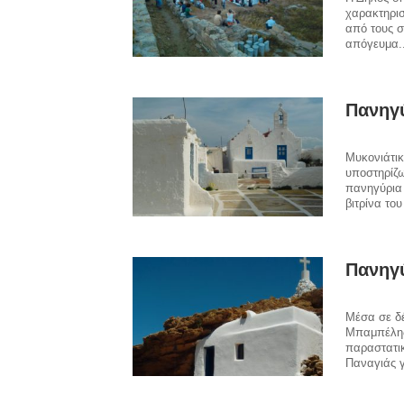
χαρακτηρισ
από τους σ
απόγευμα.
Πανηγ
Μυκονιάτικ
υποστηρίζω
πανηγύρια 
βιτρίνα του
Πανηγύ
Μέσα σε δ
Μπαμπέλης
παραστατικ
Παναγιάς γ