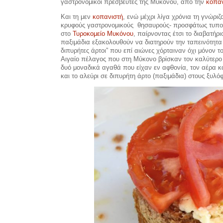
γαστρονομικοί πρεσβευτές της Μυκόνου, από την
κοπαν
Και τη μεν
κοπανιστή
, ενώ μέχρι λίγα χρόνια τη γνώριζ
κρυφούς γαστρονομικούς θησαυρούς- προσφάτως τυποπ
στο
Τυροκομείο Μυκόνου
, παίρνοντας έτσι το διαβατήρι
παξιμάδια εξακολουθούν να διατηρούν την ταπεινότητα το
διπυρήτες άρτοι” που επί αιώνες χόρταιναν όχι μόνον τ
Αιγαίο πέλαγος που στη Μύκονο βρίσκαν τον καλύτερο 
δυό μοναδικά αγαθά που είχαν εν αφθονία, τον αέρα κα
και το αλεύρι σε διπυρήτη άρτο (παξιμάδια) στους ξυλό