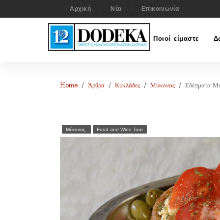
Αρχική
Νέα
Επικοινωνία
Ποιοί είμαστε
Δ
Home
Άρθρα
Κυκλάδες
Μύκονος
Εδέσματα Μ
Μύκονος
Food and Wine Tour