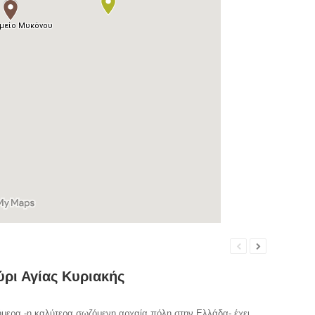
ρι Αγίας Κυριακής
μερα -η καλύτερα σωζόμενη αρχαία πόλη στην Ελλάδα- έχει