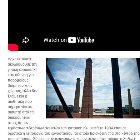
Αρχιτεκτονικά
ακολουθούσε την
γενική ευρωπαϊκή
κατεύθυνση για
παρόμοιους
βιομηχανικούς
χώρους, αλλά δεν
έλειψε και η
αισθητική που
σήμερα γίνεται
αισθητή από τα
διακοσμητικά
στοιχεία των
τεράστιων σιδερένιων σκελετών των κατασκευών. Μετά το 1984 έπαυσε
οριστικά η λειτουργία του εργοστασίου, το οποίο βρισκόταν πια στο κέντρο της
πρωτεύουσας. Σήμερα ο ανακαινισμένος και αναπλασμένος χώρος φιλοξενεί