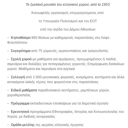
Το ζωντανό μουσείο του ελληνικού χορού, από το 1953
Κοινωφελής οργανισμός επιχορηγούμενος από
το Υπουργείο Πολιτισμού και τον ΕΟΤ
υπό την αιγίδα του Δήμου Αθηναίων
–
Κηποθέατρο
860 θέσεων με καθημερινές παραστάσεις στο Λόφο
Φιλοπάππου
–
Συγκρότημα
από 75 χορευτές, οργανοπαίκτες και τραγουδιστές
–
Σχολή χορού
με μαθήματα για αρχάριους, προχωρημένους ή παιδιά,
σεμινάρια και διαλέξεις για πεπειραμένους χορευτές. Επιμόρφωση δασκάλων
χορού. Μαθήματα και σεμινάρια στα αγγλικά
–
Συλλογή
από 2.000 μουσειακές φορεσιές, κοσμήματα, κεντήματα και άλλα
αντικείμενα λαϊκής τέχνης που φοριούνται στις παραστάσεις
–
Ειδικά μαθήματα
παραδοσιακού κεντήματος, ρεμπέτικων χορών,
χοροθεραπείας
–
Πρόγραμμα
εκπαιδευτικών επισκέψεων για τα δημοτικά σχολεία
–
Ερευνητικά
προγράμματα Εθνογραφίας, Ιστορίας και Κοινωνιολογίας του
Χορού, με διεθνείς συνεργασίες
–
Ομάδα μελέτης
της αρχαίας ελληνικής όρχησης