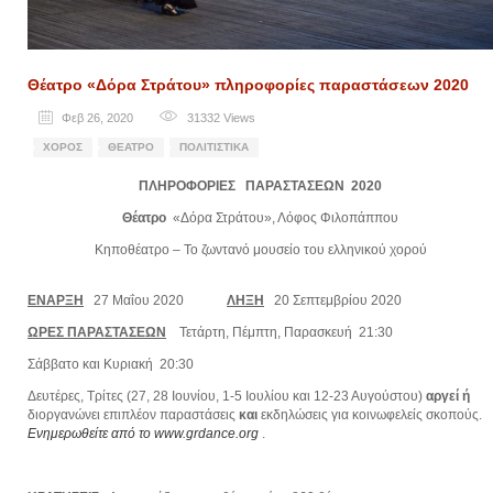
Θέατρο «Δόρα Στράτου» πληροφορίες παραστάσεων 2020
Φεβ 26, 2020
31332
Views
ΧΟΡΌΣ
ΘΈΑΤΡΟ
ΠΟΛΙΤΙΣΤΙΚΆ
ΠΛΗΡΟΦΟΡΙΕΣ ΠΑΡΑΣΤΑΣΕΩΝ 2020
Θέατρο
«Δόρα Στράτου», Λόφος Φιλοπάππου
Κηποθέατρο – Το ζωντανό μουσείο του ελληνικού χορού
ΕΝΑΡΞΗ
27 Μαΐου 2020
ΛΗΞΗ
20 Σεπτεμβρίου 2020
ΩΡΕΣ ΠΑΡΑΣΤΑΣΕΩΝ
Τετάρτη, Πέμπτη, Παρασκευή 21:30
Σάββατο και Κυριακή 20:30
Δευτέρες, Τρίτες (27, 28 Ιουνίου, 1-5 Ιουλίου και 12-23 Αυγούστου)
αργεί
ή
διοργανώνει επιπλέον παραστάσεις
και
εκδηλώσεις για κοινωφελείς σκοπούς.
Ενημερωθείτε από το
www.
grdance.
org
.