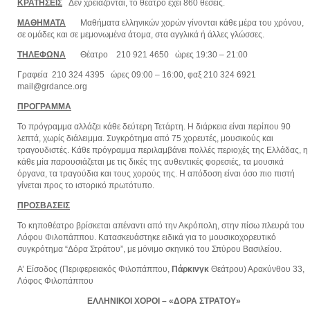
ΚΡΑΤΗΣΕΙΣ
Δεν χρειάζονται, το θέατρο έχει 860 θέσεις.
ΜΑΘΗΜΑΤΑ
Μαθήματα ελληνικών χορών γίνονται κάθε μέρα του χρόνου,
σε ομάδες και σε μεμονωμένα άτομα, στα αγγλικά ή άλλες γλώσσες.
ΤΗΛΕΦΩΝΑ
Θέατρο 210 921 4650 ώρες 19:30 – 21:00
Γραφεία 210 324 4395 ώρες 09:00 – 16:00, φαξ 210 324 6921
mail@grdance.org
ΠΡΟΓΡΑΜΜΑ
Το πρόγραμμα αλλάζει κάθε δεύτερη Τετάρτη. Η διάρκεια είναι περίπου 90
λεπτά, χωρίς διάλειμμα. Συγκρότημα από 75 χορευτές, μουσικούς και
τραγουδιστές. Κάθε πρόγραμμα περιλαμβάνει πολλές περιοχές της Ελλάδας, η
κάθε μία παρουσιάζεται με τις δικές της αυθεντικές φορεσιές, τα μουσικά
όργανα, τα τραγούδια και τους χορούς της. Η απόδοση είναι όσο πιο πιστή
γίνεται προς το ιστορικό πρωτότυπο.
ΠΡΟΣΒΑΣΕΙΣ
Το κηποθέατρο βρίσκεται απέναντι από την Ακρόπολη, στην πίσω πλευρά του
Λόφου Φιλοπάππου. Κατασκευάστηκε ειδικά για το μουσικοχορευτικό
συγκρότημα “Δόρα Στράτου”, με μόνιμο σκηνικό του Σπύρου Βασιλείου.
A’ Είσοδος (Περιφερειακός Φιλοπάππου,
Πάρκινγκ
Θεάτρου) Αρακύνθου 33,
Λόφος Φιλοπάππου
ΕΛΛΗΝΙΚΟΙ ΧΟΡΟΙ – «ΔΟΡΑ ΣΤΡΑΤΟΥ»