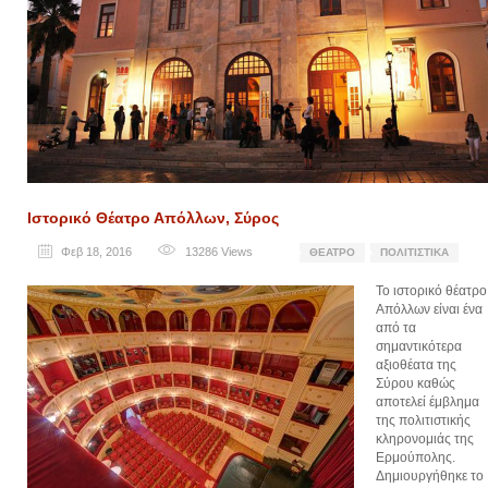
Ιστορικό Θέατρο Απόλλων, Σύρος
Φεβ 18, 2016
13286
Views
ΘΈΑΤΡΟ
ΠΟΛΙΤΙΣΤΙΚΆ
Το ιστορικό θέατρο
Απόλλων είναι ένα
από τα
σημαντικότερα
αξιοθέατα της
Σύρου καθώς
αποτελεί έμβλημα
της πολιτιστικής
κληρονομιάς της
Ερμούπολης.
Δημιουργήθηκε το