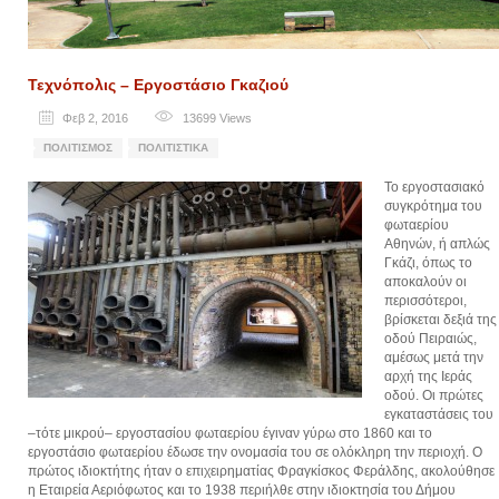
Τεχνόπολις – Εργοστάσιο Γκαζιού
Φεβ 2, 2016
13699
Views
ΠΟΛΙΤΙΣΜΌΣ
ΠΟΛΙΤΙΣΤΙΚΆ
Το εργοστασιακό
συγκρότημα του
φωταερίου
Αθηνών, ή απλώς
Γκάζι, όπως το
αποκαλούν οι
περισσότεροι,
βρίσκεται δεξιά της
οδού Πειραιώς,
αμέσως μετά την
αρχή της Ιεράς
οδού. Οι πρώτες
εγκαταστάσεις του
–τότε μικρού– εργοστασίου φωταερίου έγιναν γύρω στο 1860 και το
εργοστάσιο φωταερίου έδωσε την ονομασία του σε ολόκληρη την περιοχή. Ο
πρώτος ιδιοκτήτης ήταν ο επιχειρηματίας Φραγκίσκος Φεράλδης, ακολούθησε
η Εταιρεία Αεριόφωτος και το 1938 περιήλθε στην ιδιοκτησία του Δήμου