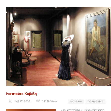
Ινστιτούτο Κυβέλη
Φεβ 17, 2016
11129
Views
ΜΟΥΣΕΊΟ
ΠΟΛΙΤΙΣΤΙΚΆ
«Το Ινστιτούτο Κυβέλη είναι ένας