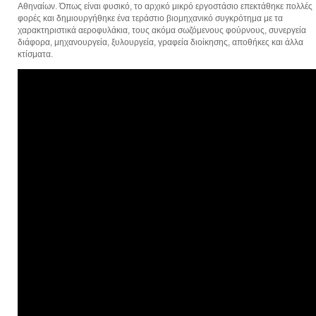
Αθηναίων. Όπως είναι φυσικό, το αρχικό μικρό εργοστάσιο επεκτάθηκε πολλές
φορές και δημιουργήθηκε ένα τεράστιο βιομηχανικό συγκρότημα με τα
χαρακτηριστικά αεροφυλάκια, τους ακόμα σωζόμενους φούρνους, συνεργεία
διάφορα, μηχανουργεία, ξυλουργεία, γραφεία διοίκησης, αποθήκες και άλλα
κτίσματα.