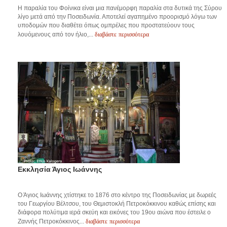
Η παραλία του Φοίνικα είναι μια πανέμορφη παραλία στα δυτικά της Σύρου
λίγο μετά από την Ποσειδωνία. Αποτελεί αγαπημένο προορισμό λόγω των
υποδομών που διαθέτει όπως ομπρέλες που προστατεύουν τους
διαβάστε περισσότερα
λουόμενους από τον ήλιο,...
Εκκλησία Άγιος Ιωάννης
Ο Άγιος Ιωάννης χτίστηκε το 1876 στο κέντρο της Ποσειδωνίας με δωρεές
του Γεωργίου Βέλτσου, του Θεμιστοκλή Πετροκόκκινου καθώς επίσης και
διάφορα πολύτιμα ιερά σκεύη και εικόνες του 19ου αιώνα που έστειλε ο
διαβάστε περισσότερα
Ζαννής Πετροκόκκινος...