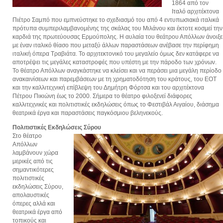
1864 από τον
Ιταλό αρχιτέκτονα
Πιέτρο Σαμπό που εμπνεύστηκε το σχεδιασμό του από 4 εντυπωσιακά ιταλικά
πρότυπα συμπεριλαμβανομένης της σκάλας του Μιλάνου και έκτοτε κοσμεί την
καρδιά της πρωτεύουσας Ερμούπολης. Η αυλαία του θεάτρου Απόλλων άνοιξε
με έναν ιταλικό θίασο που μεταξύ άλλων παραστάσεων ανέβασε την περίφημη
ιταλική όπερα Τραβιάτα. Το αρχιτεκτονικό του μεγαλείο όμως δεν κατάφερε να
αποτρέψει τις μεγάλες καταστροφές που υπέστη με την πάροδο των χρόνων.
Το θέατρο Απόλλων αναγκάστηκε να κλείσει και να περάσει μια μεγάλη περίοδο
ανακαινίσεων και παρεμβάσεων με τη χρηματοδότηση του κράτους, του ΕΟΤ
και την καλλιτεχνική επίβλεψη του Δημήτρη Φόρτσα και του αρχιτέκτονα
Πέτρου Πικιώνη έως το 2000. Σήμερα το θέατρο φιλοξενεί διάφορες
καλλιτεχνικές και πολιτιστικές εκδηλώσεις όπως το Φεστιβάλ Αιγαίου, διάσημα
θεατρικά έργα και παραστάσεις παγκόσμιου βεληνεκούς.
Πολιτιστικές Εκδηλώσεις Σύρου
Στο θέατρο
Απόλλων
λαμβάνουν χώρα
μερικές από τις
σημαντικότερες
πολιτιστικές
εκδηλώσεις Σύρου,
απολαυστικές
όπερες αλλά και
θεατρικά έργα από
τοπικούς και