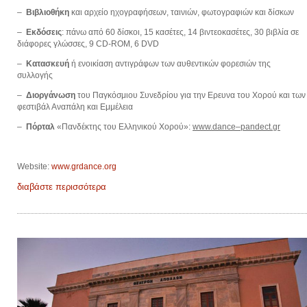
–
Βιβλιοθήκη
και αρχείο ηχογραφήσεων, ταινιών, φωτογραφιών και δίσκων
–
Εκδόσεις
: πάνω από 60 δίσκοι, 15 κασέτες, 14 βιντεοκασέτες, 30 βιβλία σε
διάφορες γλώσσες, 9 CD-ROM, 6 DVD
–
Κατασκευή
ή ενοικίαση αντιγράφων των αυθεντικών φορεσιών της
συλλογής
–
Διοργάνωση
του Παγκόσμιου Συνεδρίου για την Ερευνα του Χορού και των
φεστιβάλ Αναπάλη και Εμμέλεια
–
Πόρταλ
«Πανδέκτης του Ελληνικού Χορού»:
www
.
dance
–
pandect
.
gr
Website:
www.grdance.org
διαβάστε περισσότερα