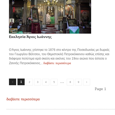
Εκκλησία Άγιος Ιωάννης
Ο Άγιος Ιωάννης χτίστηκε το 1876 στο κέντρο της Ποσειδωνίας με δωρεές
του Γεωργίου Βέλτσου, του Θεμιστοκλή Πετροκόκκινου καθώς επίσης και
διάφορα πολύτιμα ιερά σκεύη και εικόνες του 19ου αιώνα που έστειλε ο
διαβάστε περισσότερα
Ζαννής Πετροκόκκινος...
…
1
2
3
4
5
8
9
Page:
1
διαβάστε περισσότερα