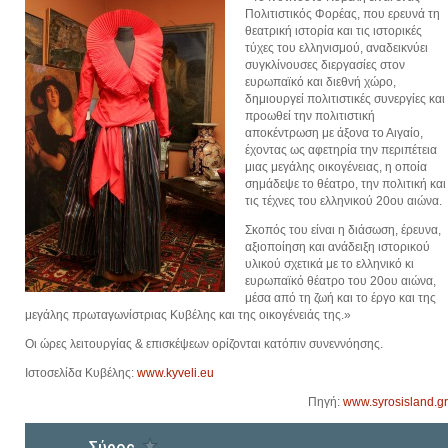
Πολιτιστικός Φορέας, που ερευνά τη
θεατρική ιστορία και τις ιστορικές
τύχες του ελληνισμού, αναδεικνύει
συγκλίνουσες διεργασίες στον
ευρωπαϊκό και διεθνή χώρο,
δημιουργεί πολιτιστικές συνεργίες και
προωθεί την πολιτιστική
αποκέντρωση με άξονα το Αιγαίο,
έχοντας ως αφετηρία την περιπέτεια
μιας μεγάλης οικογένειας, η οποία
σημάδεψε το θέατρο, την πολιτική και
τις τέχνες του ελληνικού 20ου αιώνα.
Σκοπός του είναι η διάσωση, έρευνα,
αξιοποίηση και ανάδειξη ιστορικού
υλικού σχετικά με το ελληνικό κι
ευρωπαϊκό θέατρο του 20ου αιώνα,
μέσα από τη ζωή και το έργο και της
μεγάλης πρωταγωνίστριας Κυβέλης και της οικογένειάς της.»
Οι ώρες λειτουργίας & επισκέψεων ορίζονται κατόπιν συνεννόησης.
Ιστοσελίδα Κυβέλης:
www.kyveli.eu
Πηγή:
www.syrosisland.gr